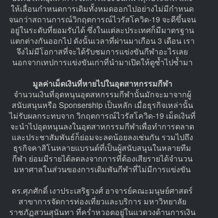
ให้เลื่อนกำหนดการเดิมทั้งหมดออกไปอย่างไม่มีกำหนด
จนกว่าสถานการณ์วิกฤตการณ์ไวรัสโควิด-19 จะดีขึ้นจน
อยู่ในระดับที่ยอมรับได้ ซึ่งในแต่ละประเทศก็มีมาตรฐาน
แตกต่างกันออกไป ดังนั้นเวลาที่ผ่านมาเกือน 3 เดือน เรา
จึงไม่มีโอกาสที่จะได้รับชมการแข่งขันกีฬาอะไรเลย
นอกจากเทปการแข่งขันเก่าที่นำมาเปิดให้ดูซ้ำไปซ้ำมา
มูลค่าเม็ดเงินที่หายไปในอุตสาหกรรมกีฬา
จำนวนเงินที่อุดหนุนอุตสหกรรมกีฬานั้นมักจะมาจากผู้
สนับสนุนหรือ Sponsership เป็นหลัก เมื่อธุรกิจเหล่านั้น
ไม่รับผลกระทบจาก วิกฤตการณ์ไวรัสโควิด-19 เม็ดเงินที่
จะนำไปอุดหนุนลงในอุตสาหกรรมกีฬาเพื่อทำการตลาด
และประชาสัมพันธ์ก็ย่อมจะลดน้อยลงเช่นกัน รวมไปถึง
ธุรกิจคาสิโนหลายแบรนด์ที่เป็นผู้สนับสนุนในหลายทีม
กีฬา ย่อมมีรายได้ลดลงจากการที่ต้องเสียรายได้จำนวน
มหาศาลในส่วนของการเดิมพันกีฬาที่ไม่มีการแข่งขัน
ดร.ศุภศักดิ์ เงาประเสริฐวงศ์ อาจารย์คณะมนุษย์ศาสตร์
สาขาการจัดการท่องเที่ยวและบริการ มหาวิทยาลัย
ราชภัฏสวนสุนันทา ที่คร่ำหวอดอยู่ในแวดวงด้านการเงิน