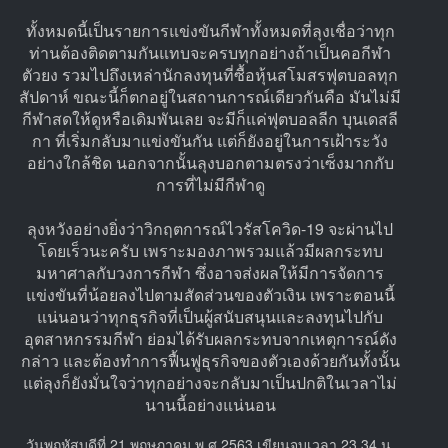
ทั้งหมดนี้เป็นรายการแข่งขันกีฬาทั้งหมดที่ลุงเชื่อว่าทุก
ท่านต้องติดตามกันแทบจะครบทุกอย่างถ้าเป็นคอกีฬา
ตัวยง รวมไปถึงเหล่านักลงทุนที่ซื้อหุ้นสโมสรฟุตบอลทุก
สัปดาห์ ขณะนี้ก็ตกอยู่ในสถานการณ์เดียวกันคือ มันไม่มี
กีฬาสดให้ดูหรือเดิมพันเลย จะมีก็แค่ฟุตบอลลีก บุนเดสลี
กา ที่เริ่มกลับมาแข่งขันกัน แต่ก็ยังอยู่ในการเฝ้าระวัง
อย่างใกล้ชิด นอกจากนั้นลุงบอกตามตรงว่าเซ็งมากกับ
การที่ไม่มีกีฬาดู
ลุงหวังอย่างยิ่งว่าวิกฤตการณ์ไวรัสโควิด-19 จะผ่านไป
โดยเร็วนะครับ เพราะมองภาพรวมแล้วมีผลกระทบ
มหาศาลกับวงการกีฬา ซึ่งอาจส่งผลให้มีการจัดการ
แข่งขันที่น้อยลงไปตามสัดส่วนของตัวเงิน เพราะตอนนี้
แน่นอนว่าทุกธุรกิจที่เป็นผู้สนับสนุนและลงทุนไปกับ
อุตสาหกรรมกีฬา ย่อมได้รับผลกระทบจากเหตุการณ์ดัง
กล่าว และต้องทำการฟื้นฟูธุรกิจของตัวเองด้วยกันทั้งนั้น
แต่ลุงก็ยังมั่นใจว่าทุกอย่างจะกลับมาเป็นปกติในเวลาไม่
นานนี้อย่างแน่นอน
วันพฤหัสบดีที่ 21 พฤษภาคม พ.ศ.2563 เขียนจบเวลา 23.34 น.