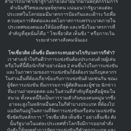
สามารถนำพาเข้าสู่ร่างกายได้ง่ายมากผ่านพฤติกรรมการ
ดำเนินชีวิตของมนุษย์ทุกคน แน่นอนว่ารัฐบาลแต่ละ
ประเทศในโลกย่อมมีมาตรการป้องกันและเฝ้าระวังเพื่อ
ควบคุมการติดต่อและลดโอกาสการแพร่ระบาดภายใน
ประเทศของตนเองให้น้อยที่สุด และหนึ่งในมาตรการที่
สำคัญที่สุดนั่นก็คือ " โซเชี่ยวดิส เท็นซิ่ง " หรือการเว้น
ระยะห่างทางสังคมนั่นเอง
โซเชี่ยวดิส เท็นซิ่ง มีผลกระทบอย่างไรกับวงการกีฬา?
เราต่างเข้าใจกันดีว่าการแข่งขันต้องประกอบด้วยผู้เล่น
หรือในที่นี้คือนักกีฬาอย่างน้อย 2 คนขึ้นไปในการแข่งขัน
และในภาพรวมของการแข่งขันก็ยังต้องรวมถึงบุคลากร
ในส่วนอื่นที่ต้องเกี่ยวข้องกับการแข่งขันด้วยเช่นกัน ขณะ
ผู้จัดการแข่งขัน ทีมกรรมการผู้ตัดสินและผู้ช่วย นักข่าว
ทีมงานถ่ายทอดสด และในส่วนที่สำคัญที่สุดคือผู้ชมใน
สนาม ทั้งหมดนี้จึงเป็นการรวมตัวกันของคนหมู่มากซึ่ง
อาจจะสูงในหลักหมื่นคนในกีฬาบางประเภท ที่ต้องไป
แออัดกันอยู่ในสถานที่จัดการแข่งขันหรือสนามแข่งขัน
ซึ่งขัดกับหลักการ " โซเชี่ยวดิส เท็นซิ่ง " อย่างสิ้นเชิง ดัง
นั้นรัฐบาลในแต่ละประเทศทั่วโลกจึงมีการออกคำสั่ง
บังคับให้หยุดทำการจัดการแข่งขันกีฬาทุกประเภท และ