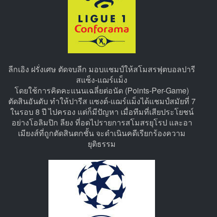
ลีกเอิง ฝรั่งเศษ ตัดจบลีก มอบแชมป์ให้สโมสรฟุตบอลปารี
สแซ็ง-แฌร์แม็ง
โดยใช้การคิดคะแนนเฉลี่ยต่อนัด (Points-Per-Game)
ตัดสินอันดับ ทำให้ปารีส แซงต์-แฌร์แม็งได้แชมป์สมัยที่ 7
ในรอบ 8 ปี ไปครอง แต่ก็มีปัญหา เมื่อทีมที่เสียประโยชน์
อย่างโอลิมปิก ลียง ที่อดไปรายการสโมสรยุโรป และอา
เมียงส์ที่ถูกตัดสินตกชั้น จะดำเนินคดีเรียกร้องความ
ยุติธรรม