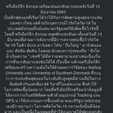
พรีเมียร์ลีก อังกฤษ เตรียมเสนอกลับมาแข่งหลังวันที่ 12
มิถุนายน 2563
เป็นลีกฟุตบอลที่เรียกได้ว่าได้รับการติดตามสูงสุดจากแฟน
บอลชาวไทย แต่ด้วยวิกฤตการณ์ไวรัสโควิด-19 ใน
ประเทศอังกฤษที่แม้แต่นายกรัฐมลตรียังติดเชื้อไวรัสนี้
โดยที่ พรีเมียร์ลีก อังกฤษ หยุดพักแข่งขันมาตั้งแต่วันที่ 13
มีนาคมที่ผ่านมา หลังจากที่มีการตรวจพบเชื้อไวรัสโค
วิด-19 ในตัว มิเกล อาร์เตตา โค้ช " ปืนใหญ่ " อาร์เซนอล
และ คัลลัม ฮัดสัน-โอดอย นักเตะดาวรุ่งของทีม " สิงโต
น้ำเงินคราม " เชลซี ได้มีความพยายามอย่างต่อเนื่องใน
การที่จะกลับมาแข่งขันให้ได้ เรื่องนี้ทางด้านพรีเมียร์ลีก
เตรียมจะสร้างความมั่นใจให้ด้วยผลการวิจัยของ Aarhus
University และ University of Southern Denmark ที่ระบุ
ว่า การแข่งขันฟุตบอลในระดับลีกสูงสุดมีค่าเฉลี่ยในการ
สัมผัสตัวกันแค่เพียง 88 วินาทีในแต่ละเกม ซึ่งทำให้
โอกาสติดเชื้อน้อยมาก โดยที่พรีเมียร์ลีกเตรียมนำข้อมูลที่
ได้จากการเก็บสถิติติดตามตัวด้วยอุปกรณ์ Tracking และ
GPS มาใช้ประกอบการชี้แจงด้วย ขณะที่รัฐบาลอังกฤษ
เองมีรายงานว่า โอกาสติดโควิด-19 กลางแจ้งนั้นมีน้อย
มาก และเป็นหนึ่งในเหตุผลที่ทำให้อนุญาตให้ฟุตบอลกลับ