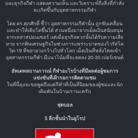
และธุรกิจกีฬา แสดงความเห็น และวิเคราะห์ถึงสิ่งที่กำลัง
จะเกิดขึ้นกับอุตสาหกรรมกีฬา
โดย ดร.ศุภศักดิ์ ชี้ว่า อุตสาหกรรมกีฬานั้น ถูกขับเคลื่อน
และทำให้เติบโตขึ้นได้ ส่วนหนึ่งมาจากเม็ดเงินสนับสนุน
จากเหล่าสปอนเซอร์ แต่เมื่อธุรกิจพวกนั้นได้รับความเสีย
หาย จากพิษเศรษฐกิจในช่วงการแพร่ระบาดของไวรัสโค
วิด-19 ที่ขยายวงกว้างไปทั่วโลก เม็ดเงินที่หลั่งไหลเข้า
อุตสาหกรรมกีฬา มีแนวโน้มที่จะลดลง 20-30 เปอร์เซนต์
อัพเดทสถานการณ์ กีฬาอะไรบ้างที่มีผลต่อผู้ชมการ
แข่งขันที่เฝ้ารอการติดตามชม
ในที่นี้ลุงจะขอพูดถึงแค่กีฬาที่เป็นที่นิยมของผู้ชมและนัก
เดิมพันในบ้านเรานะครับ
ฟุตบอล
5 ลีกชั้นนำในยุโรป