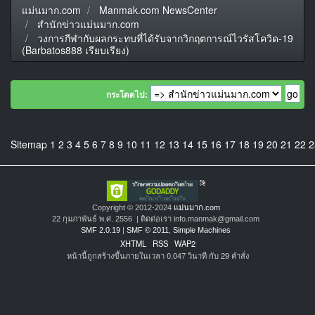
แม่นมาก.com
Manmak.com NewsCenter
สำนักข่าวแม่นมาก.com
วงการกีฬากับผลกระทบที่ได้รับจากวิกฤตการณ์ไวรัสโควิด-19
(Barbatos888 เรียบเรียง)
กระโดดไป:
Sitemap
1
2
3
4
5
6
7
8
9
10
11
12
13
14
15
16
17
18
19
20
21
22
2
Copyright © 2012-2024
แม่นมาก.com
22 กุมภาพันธ์ พ.ศ. 2556 | ติดต่อเรา info.manmak@gmail.com
SMF 2.0.19
|
SMF © 2011
,
Simple Machines
XHTML
RSS
WAP2
หน้านี้ถูกสร้างขึ้นภายในเวลา 0.047 วินาที กับ 29 คำสั่ง