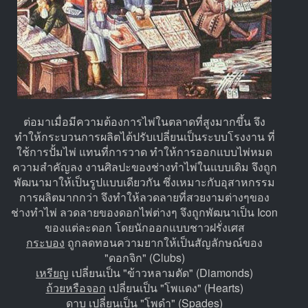
ต่อมาเมื่อมีความต้องการไพ่ในตลาดที่สูงมากขึ้น จึง
ทำให้กระบวนการผลิตได้ปรับเปลี่ยนเป็นระบบโรงงาน ที่
ใช้การปั้มไพ่ แทนที่การวาด ทำให้การออกแบบไพ่หมด
ความสำคัญลง งานศิลปะของช่างทำไพ่ในแบบเดิม จึงถูก
พัฒนามาให้เป็นรูปแบบเดียวกัน ซึ่งเหมาะกับอุสาหกรรม
การผลิตมากกว่า จึงทำให้ลวดลายที่สวยงามต่างๆของ
ช่างทำไพ่ ลวดลายของดอกไพ่ต่างๆ จึงถูกพัฒนาเป็น Icon
ของแต่ละดอก โดยนักออกแบบชาวฝรั่งเศส
กระบอง
ถูกลดทอนความยากให้เป็นสัญลักษณ์ของ
"ดอกจิก" (Clubs)
เหรียญ
เปลี่ยนเป็น "ข้าวหลามตัด" (Diamonds)
ถ้วยหรือจอก
เปลี่ยนเป็น "โพแดง" (Hearts)
ดาบ
เปลี่ยนเป็น "โพดำ" (Spades)