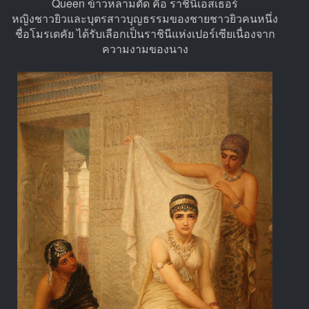
Queen ข้าวหลามตัด คือ ราชินีเอสเธอร์
หญิงชาวยิวและบุตรสาวบุญธรรมของชายชาวยิวคนหนึ่ง
ชื่อโมรเดคัย ได้รับเลือกเป็นราชินีแห่งเปอร์เซียเนื่องจาก
ความงามของนาง