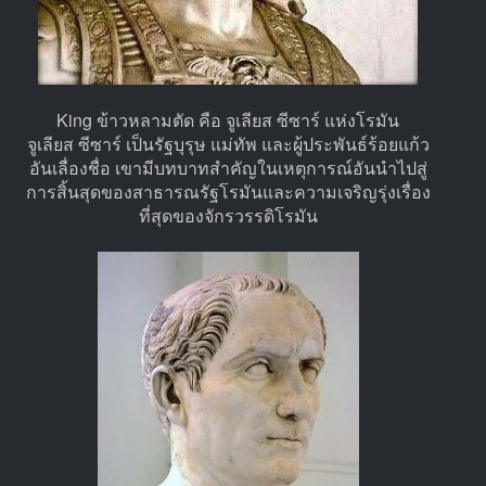
King ข้าวหลามตัด คือ จูเลียส ซีซาร์ แห่งโรมัน
จูเลียส ซีซาร์ เป็นรัฐบุรุษ แม่ทัพ และผู้ประพันธ์ร้อยแก้ว
อันเลื่องชื่อ เขามีบทบาทสำคัญในเหตุการณ์อันนำไปสู่
การสิ้นสุดของสาธารณรัฐโรมันและความเจริญรุ่งเรื่อง
ที่สุดของจักรวรรดิโรมัน