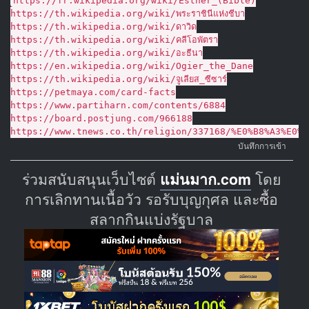
https://fr.wikipedia.org/wiki/Esther_(Bible)
https://th.wikipedia.org/wiki/พระราชินีแห่งชีบา
https://th.wikipedia.org/wiki/ดาวิด
https://th.wikipedia.org/wiki/คลีโอพัตรา
https://th.wikipedia.org/wiki/อะธีนา
https://en.wikipedia.org/wiki/Ogier_the_Dane
https://th.wikipedia.org/wiki/จูเลียส_ซีซาร์
https://petmaya.com/card-facts
https://www.partiharn.com/contents/6884
https://board.postjung.com/966188
https://www.tnews.co.th/religion/337168/%E0%B8%A3%E0%B
บันทึกการเข้า
ร่วมสนับสนุนเว็บไซต์
แม่นมาก.com
โดย
การเลิกทานเนื้อวัว รอรับบุญกุศล และซื้อ
สลากกินแบ่งรัฐบาล