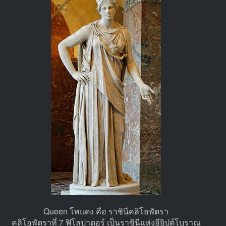
Queen โพแดง คือ ราชินีคลิโอพัตรา
คลิโอพัตราที่ 7 ฟิโลปาตอร์ เป็นราชินีแห่งอียิปต์โบราณ