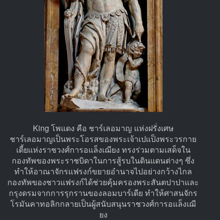
King โพแดง คือ ชาร์เลอมาญ แห่งฝรั่งเศษ
ชาร์เลอมาญเป็นพระโอรสของพระเจ้าเปแป็งพระวรกาย
เตี้ยแห่งราชวงศ์การอแล็งเฌียง ทรงร่วมตามเสด็จใน
กองทัพของพระราชบิดาในการสู้รบในดินแดนต่างๆ ซึ่ง
ทำให้อาณาจักรแฟรงก์ขยายอำนาจไปอย่างกว้างไกล
กองทัพของชาวแฟรงก์ได้ช่วยคุ้มครองพระสันตปาปาและ
กรุงดรมจากการรุกรานของลอมบาร์เดีย ทำให้ศาสนจักร
โรมันคาทอลิกกลายเป็นผู้สนับสนุนราชวงศ์การอแล็งเฌี
ยง