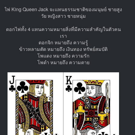
ไพ่ King Queen Jack จะแทนธรรมชาติของมนุษย์ ชายสูง
วัย หญิงสาว ชายหนุ่ม
ดอกไพ่ทั้ง 4 แทนความหมายสิ่งที่มีความสำคัญในตัวคน
เรา
ดอกจิก หมายถึง ความรู้
ข้าวหลามตัด หมายถึง เงินทอง ทรัพย์สมบัติ
โพแดง หมายถึง ความรัก
โพดำ หมายถึง ความตาย