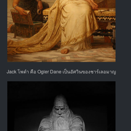
Jack โพดำ คือ Ogier Dane เป็นอัศวินของชาร์เลอมาญ