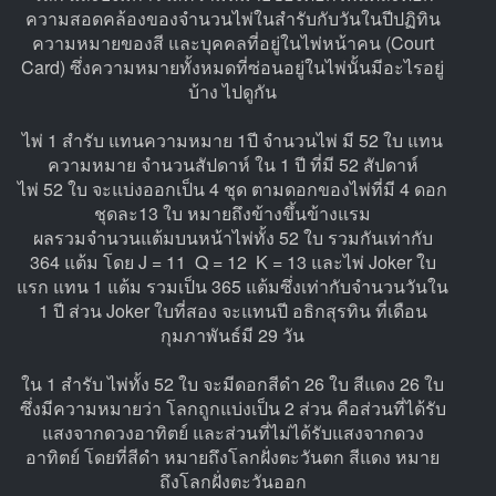
ความสอดคล้องของจำนวนไพ่ในสำรับกับวันในปีปฏิทิน
ความหมายของสี และบุคคลที่อยู่ในไพ่หน้าคน (Court
Card) ซึ่งความหมายทั้งหมดที่ซ่อนอยู่ในไพ่นั้นมีอะไรอยู่
บ้าง ไปดูกัน
ไพ่ 1 สำรับ แทนความหมาย 1ปี จำนวนไพ่ มี 52 ใบ แทน
ความหมาย จำนวนสัปดาห์ ใน 1 ปี ที่มี 52 สัปดาห์
ไพ่ 52 ใบ จะแบ่งออกเป็น 4 ชุด ตามดอกของไพ่ที่มี 4 ดอก
ชุดละ13 ใบ หมายถึงข้างขึ้นข้างแรม
ผลรวมจำนวนแต้มบนหน้าไพ่ทั้ง 52 ใบ รวมกันเท่ากับ
364 แต้ม โดย J = 11 Q = 12 K = 13 และไพ่ Joker ใบ
แรก แทน 1 แต้ม รวมเป็น 365 แต้มซึ่งเท่ากับจำนวนวันใน
1 ปี ส่วน Joker ใบที่สอง จะแทนปี อธิกสุรทิน ที่เดือน
กุมภาพันธ์มี 29 วัน
ใน 1 สำรับ ไพ่ทั้ง 52 ใบ จะมีดอกสีดำ 26 ใบ สีแดง 26 ใบ
ซึ่งมีความหมายว่า โลกถูกแบ่งเป็น 2 ส่วน คือส่วนที่ได้รับ
แสงจากดวงอาทิตย์ และส่วนที่ไม่ได้รับแสงจากดวง
อาทิตย์ โดยที่สีดำ หมายถึงโลกฝั่งตะวันตก สีแดง หมาย
ถึงโลกฝั่งตะวันออก