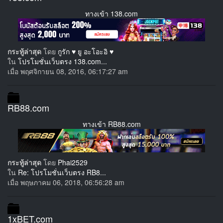
ทางเข้า 138.com
กระทู้ล่าสุด
โดย
กูรัก ♥ ยู อะโอะอิ ♥
ใน
โปรโมชั่นเว็บตรง 138.com...
เมื่อ พฤศจิกายน 08, 2016, 06:17:27 am
RB88.com
ทางเข้า RB88.com
กระทู้ล่าสุด
โดย
Phai2529
ใน
Re: โปรโมชั่นเว็บตรง RB8...
เมื่อ พฤษภาคม 06, 2018, 06:56:28 am
1xBET.com