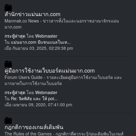
สำนักข่าวแม่นมาก.com
Manmak.co News - ข่าวสารทั้งในและนอกราชอาณาจักรแม่น
มาก.com
กระทู้ล่าสุด
โดย
Webmaster
ใน
แม่นมาก.com มีแชนแนลในเท...
เมื่อ กันยายน 03, 2025, 02:29:38 pm
คู่มือการใช้งานเว็บบอร์ดแม่นมาก.com
Forum Users Guide - รายละเอียดคู่มือการใช้งานเว็บบอร์ด และ
มารยาทในการใช้งานเว็บบอร์ด
กระทู้ล่าสุด
โดย
Webmaster
ใน
Re: จิตพิสัย และ ให้ poi...
เมื่อ เมษายน 09, 2020, 07:41:00 pm
กฎกติกาของเกมส์เดิมพัน
The Rules of the Games - กฎกติกาที่ควรจะรู้ก่อนเดิมพันในเกมส์