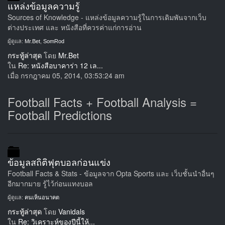
แหล่งข้อมูลความรู้
Sources of Knowledge - แหล่งข้อมูลความรู้ในการเดิมพันจากเว็บ
ต่างประเทศ และ หนังสือที่ควรค่าแก่การอ่าน
ผู้ดูแล:
Mr.Bet
,
SomRod
กระทู้ล่าสุด
โดย
Mr.Bet
ใน
Re: หนังสือบาคาร่า 12 เล...
เมื่อ กรกฎาคม 05, 2014, 03:53:24 am
Football Facts + Football Analysis =
Football Predictions
ข้อมูลสถิติฟุตบอลก่อนแข่ง
Football Facts & Stats - ข้อมูลจาก Opta Sports และ เว็บชั้นนำอื่นๆ
อีกมากมาย รู้ไว้ก่อนแทงบอล
ผู้ดูแล:
คนเห็นอนาคต
กระทู้ล่าสุด
โดย
Vanidals
ใน
Re: วิเคราะห์ของปีนี้ให้...