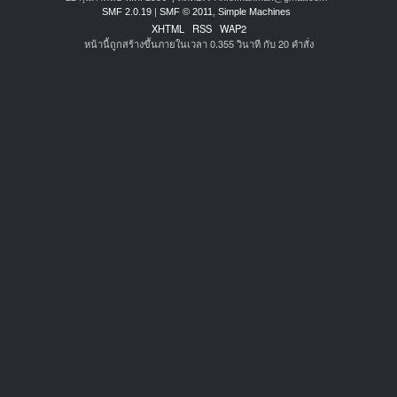
SMF 2.0.19
|
SMF © 2011
,
Simple Machines
XHTML
RSS
WAP2
หน้านี้ถูกสร้างขึ้นภายในเวลา 0.355 วินาที กับ 20 คำสั่ง