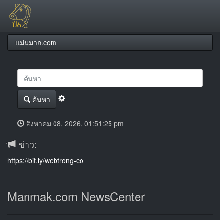
แม่นมาก.com
ค้นหา
สิงหาคม 08, 2026, 01:51:25 pm
ข่าว:
https://bit.ly/webtrong-co
Manmak.com NewsCenter