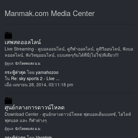
Manmak.com Media Center
เสพสดออลไลน์
Live Streaming - ดูบอลออนไลน์, ดูกีฬาออลไลน์, ดูทีวีออนไลน์, ฟังบอ
ลออลไลน์, ฟังวิทยุออนไลน์, แบบสดๆกันได้ที่นี่(ไม่ใช่)ทีเดียว!!!
ผู้ดูแล:
นักโหลดแห่ง ม.ม.
กระทู้ล่าสุด
โดย
yamahozoo
ใน
Re: sky sports 2 - Live ...
เมื่อ เมษายน 28, 2014, 03:11:18 pm
ศูนย์กลางการดาวน์โหลด
Download Center - ศูนย์กลางดาวน์โหลด ฟุตบอลเต็มแมทช์, ไฮไลท์
ฟุตบอล และ กีฬาต่างๆ
ผู้ดูแล:
นักโหลดแห่ง ม.ม.
กระทู้ล่าสุด
โดย
Vanidals