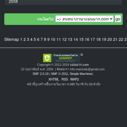
2558
กระโดดไป:
Sitemap
1
2
3
4
5
6
7
8
9
10
11
12
13
14
15
16
17
18
19
20
21
22
2
Copyright © 2012-2024
แม่นมาก.com
22 กุมภาพันธ์ พ.ศ. 2556 | ติดต่อเรา info.manmak@gmail.com
SMF 2.0.19
|
SMF © 2011
,
Simple Machines
XHTML
RSS
WAP2
หน้านี้ถูกสร้างขึ้นภายในเวลา 0.085 วินาที กับ 29 คำสั่ง