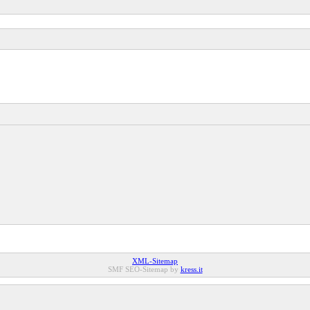
XML-Sitemap
SMF SEO-Sitemap by
kress.it