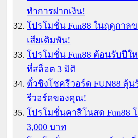
ทำการฝากเงิน!
โปรโมชั่น Fun88 ในฤดูกาลขอ
เสียเดิมพัน!
โปรโมชั่น Fun88 ต้อนรับปีใหม
ที่สล็อต 3 มิติ
ตั๋วชิงโชครีวอร์ด FUN88 ลุ้น
รีวอร์ดของคุณ!
โปรโมชั่นคาสิโนสด Fun88 โบ
3,000 บาท