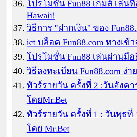
โปรโมชั่น Fun88 เกมส์ เล่นที่
Hawaii!
วิธีการ "ฝากเงิน" ของ Fun8
ict บล็อค Fun88.com ทางเข้าส
โปรโมชั่น Fun88 เล่นผ่านมือถื
วิธีลงทะเบียน Fun88.com ง่า
ทัวร์รายวัน ครั้งที่ 2 :วันอัง
โดยMr.Bet
ทัวร์รายวัน ครั้งที่ 1 : วันพุ
โดย Mr.Bet