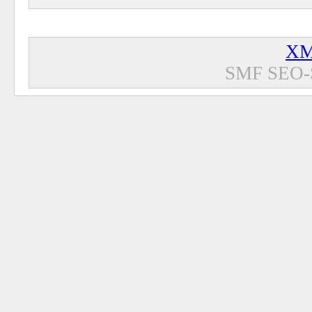
XM
SMF SEO-