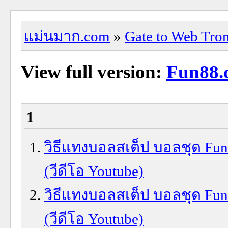
แม่นมาก.com
»
Gate to Web Tro
View full version:
Fun88.
1
วิธีแทงบอลสเต็ป บอลชุด Fun
(วีดีโอ Youtube)
วิธีแทงบอลสเต็ป บอลชุด Fun
(วีดีโอ Youtube)