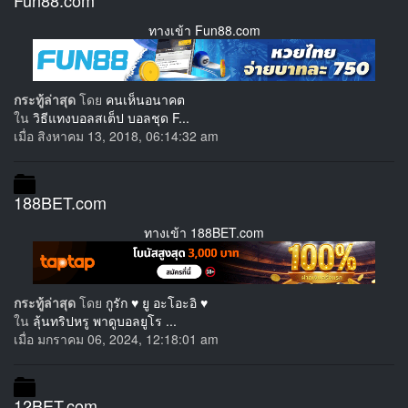
ทางเข้า Fun88.com
กระทู้ล่าสุด
โดย
คนเห็นอนาคต
ใน
วิธีแทงบอลสเต็ป บอลชุด F...
เมื่อ สิงหาคม 13, 2018, 06:14:32 am
188BET.com
ทางเข้า 188BET.com
กระทู้ล่าสุด
โดย
กูรัก ♥ ยู อะโอะอิ ♥
ใน
ลุ้นทริปหรู พาดูบอลยูโร ...
เมื่อ มกราคม 06, 2024, 12:18:01 am
12BET.com