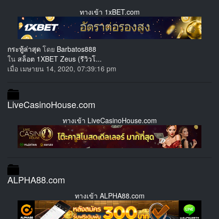
ทางเข้า 1xBET.com
กระทู้ล่าสุด
โดย
Barbatos888
ใน
สล็อต 1XBET Zeus (รีวิวโ...
เมื่อ เมษายน 14, 2020, 07:39:16 pm
LiveCasinoHouse.com
ทางเข้า LiveCasinoHouse.com
ALPHA88.com
ทางเข้า ALPHA88.com