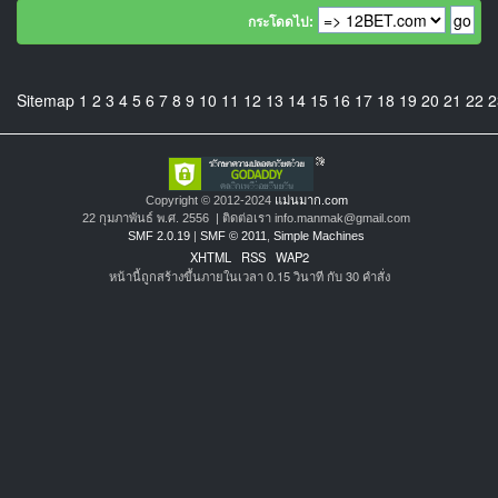
กระโดดไป:
Sitemap
1
2
3
4
5
6
7
8
9
10
11
12
13
14
15
16
17
18
19
20
21
22
2
Copyright © 2012-2024
แม่นมาก.com
22 กุมภาพันธ์ พ.ศ. 2556 | ติดต่อเรา info.manmak@gmail.com
SMF 2.0.19
|
SMF © 2011
,
Simple Machines
XHTML
RSS
WAP2
หน้านี้ถูกสร้างขึ้นภายในเวลา 0.15 วินาที กับ 30 คำสั่ง