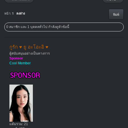
หน้า:
1
ลงล่าง
พิมพ์
0 สมาชิก และ 1 บุคคลทั่วไป กำลังดูหัวข้อนี้
กูรัก ♥ ยู อะโอะอิ ♥
ผู้สนับสนุนอย่างเป็นทางการ
Sponsor
Cool Member
แต้มรวม: 21