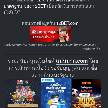
มาตรฐาน ของ 12BET
เป็นหลักในการตัดสินและ
บังคับใช้
สอบถามข้อมูลกับ
12BET.com
«
แก้ไขครั้งสุดท้าย: พฤศจิกายน 17, 2019, 08:33:26 pm โดย Webmaster
»
บันทึกการเข้า
ร่วมสนับสนุนเว็บไซต์
แม่นมาก.com
โดย
การเลิกทานเนื้อวัว รอรับบุญกุศล และซื้อ
สลากกินแบ่งรัฐบาล