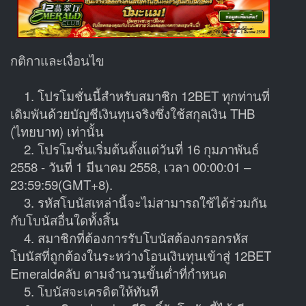
กติกาและเงื่อนไข
1. โปรโมชั่นนี้สำหรับสมาชิก 12BET ทุกท่านที่
เดิมพันด้วยบัญชีเงินทุนจริงซึ่งใช้สกุลเงิน THB
(ไทยบาท) เท่านั้น
2. โปรโมชั่นเริ่มต้นตั้งแต่วันที่ 16 กุมภาพันธ์
2558 - วันที่ 1 มีนาคม 2558, เวลา 00:00:01 –
23:59:59(GMT+8).
3. รหัสโบนัสเหล่านี้จะไม่สามารถใช้ได้ร่วมกัน
กับโบนัสอื่นใดทั้งสิ้น
4. สมาชิกที่ต้องการรับโบนัสต้องกรอกรหัส
โบนัสที่ถูกต้องในระหว่างโอนเงินทุนเข้าสู่ 12BET
Emeraldคลับ ตามจำนวนขั้นต่ำที่กำหนด
5. โบนัสจะเครดิตให้ทันที