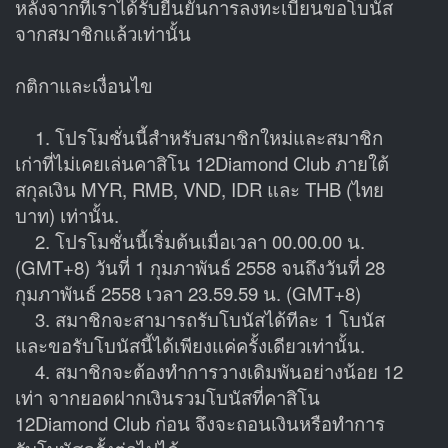
หลังจากที่เราได้รับยืนยันการลงทะเบียนขอโบนัส
จากสมาชิกแล้วเท่านั้น
กติกาและเงื่อนไข
1. โปรโมชั่นนี้สำหรับสมาชิกใหม่และสมาชิก
เก่าที่ไม่เคยเล่นคาสิโน 12Diamond Club ภายใต้
สกุลเงิน MYR, RMB, VND, IDR และ THB (ไทย
บาท) เท่านั้น.
2. โปรโมชั่นนี้เริ่มต้นเมื่อเวลา 00.00.00 น.
(GMT+8) วันที่ 1 กุมภาพันธ์ 2558 จนถึงวันที่ 28
กุมภาพันธ์ 2558 เวลา 23.59.59 น. (GMT+8)
3. สมาชิกจะสามารถรับโบนัสได้ทีละ 1 โบนัส
และขอรับโบนัสนี้ได้เพียงแค่ครั้งเดียวเท่านั้น.
4. สมาชิกจะต้องทำการวางเดิมพันอย่างน้อย 12
เท่า จากยอดฝากเงินรวมโบนัสที่คาสิโน
12Diamond Club ก่อน จึงจะถอนเงินหรือทำการ