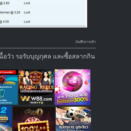
บันทึกการเข้า
้อวัว รอรับบุญกุศล และซื้อสลากกิน