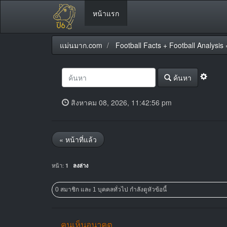
หน้าแรก
แม่นมาก.com
Football Facts + Football Analysis 
ค้นหา
สิงหาคม 08, 2026, 11:42:56 pm
« หน้าที่แล้ว
หน้า:
1
ลงล่าง
0 สมาชิก และ 1 บุคคลทั่วไป กำลังดูหัวข้อนี้
คนเห็นอนาคต