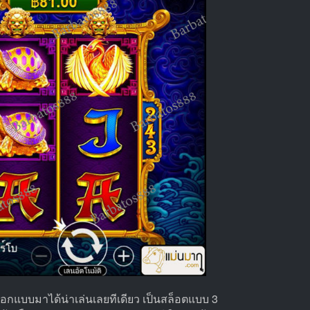
อกแบบมาได้น่าเล่นเลยทีเดียว เป็นสล็อตแบบ 3