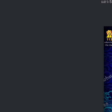
แถว 5 