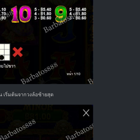
 เริ่มต้นจากวงล้อซ้ายสุด