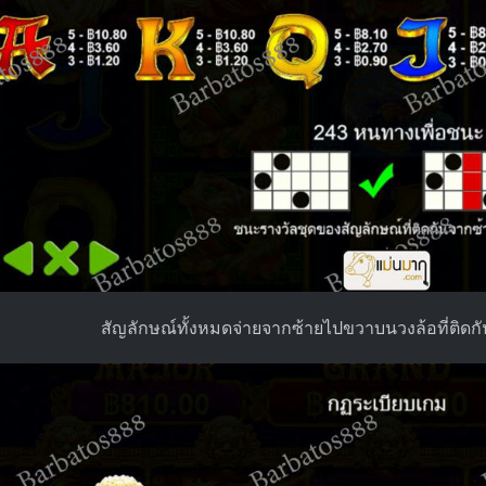
สัญลักษณ์ทั้งหมดจ่ายจากซ้ายไปขวาบนวงล้อที่ติดกัน