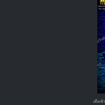
เมื่อเ