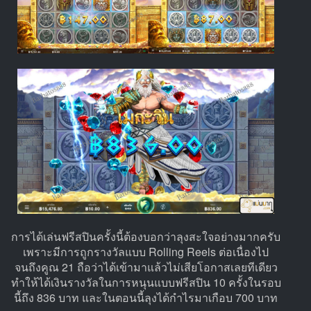
การได้เล่นฟรีสปินครั้งนี้ต้องบอกว่าลุงสะใจอย่างมากครับ
เพราะมีการถูกรางวัลแบบ Rolling Reels ต่อเนื่องไป
จนถึงคูณ 21 ถือว่าได้เข้ามาแล้วไม่เสียโอกาสเลยทีเดียว
ทำให้ได้เงินรางวัลในการหนุนแบบฟรีสปิน 10 ครั้งในรอบ
นี้ถึง 836 บาท และในตอนนี้ลุงได้กำไรมาเกือบ 700 บาท