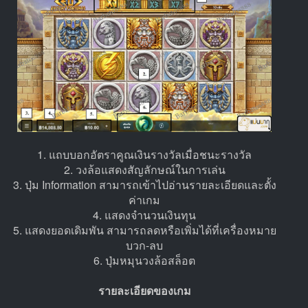
1. แถบบอกอัตราคูณเงินรางวัลเมื่อชนะรางวัล
2. วงล้อแสดงสัญลักษณ์ในการเล่น
3. ปุ่ม Information สามารถเข้าไปอ่านรายละเอียดและตั้ง
ค่าเกม
4. แสดงจำนวนเงินทุน
5. แสดงยอดเดิมพัน สามารถลดหรือเพิ่มได้ที่เครื่องหมาย
บวก-ลบ
6. ปุ่มหมุนวงล้อสล็อต
รายละเอียดของเกม