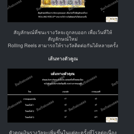
สัญลักษณ์ที่ชนะรางวัลจะถูกลบออก เพื่อเว้นที่ให้
สัญลักษณ์ใหม่
Rolling Reels สามารถให้รางวัลติดต่อกันได้หลายครั้ง
เส้นทางตัวคูณ
ตัวคูณเงินรางวัลจะเพิ่มขึ้นในแต่ละครั้งที่โรลต่อเนื่อง