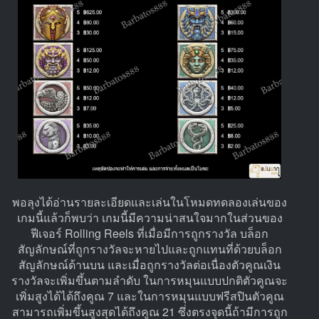
พอลุงได้อ่านรายละเอียดและเล่นในโหมดทดลองเล่นของ
เกมนี้แล้วก็พบว่า เกมนี้มีความน่าสนใจมากในส่วนของ
ฟีเจอร์ Rolling Reels ที่เมื่อมีการถูกรางวัล บล็อก
สัญลักษณ์ที่ถูกรางวัลจะหายไปและถูกแทนที่ด้วยบล็อก
สัญลักษณ์ด้านบน และเมื่อถูกรางวัลต่อเนื่องตัวคูณเงิน
รางวัลจะเพิ่มขึ้นตามลำดับ ในการหมุนแบบปกติตัวคูณจะ
เพิ่มสูงได้ได้ถึงคูณ 7 และในการหมุนแบบฟรีสปินตัวคูณ
สามารถเพิ่มขึ้นสูงสุดได้ถึงคูณ 21 ซึ่งตรงจุดนี้ถ้ามีการถูก