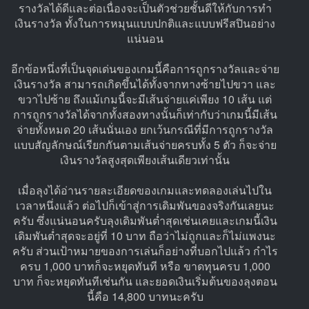
รางวัลได้ดีและต่อเนื่องจะเป็นตัวช่วยชั้นดีให้กับการทำ
เงินรางวัล ทั้งในการหมุนแบบปกติและแบบฟรีสปินอย่าง
แน่นอน
อีกข้อหนึ่งที่เป็นจุดเด่นของเกมนี้คือการถูกรางวัลและจ่าย
เงินรางวัล สามารถเกิดขึ้นได้ทั้งจากทางซ้ายไปขวา และ
ขวาไปซ้าย ถึงแม้เกมนี้จะมีเส้นจ่ายแค่เพียง 10 เส้น แต่
การถูกรางวัลได้จากทั้งสองทางนั้นก็เท่ากับว่าเกมนี้มีเส้น
จ่ายทั้งหมด 20 เส้นนั่นเอง ยกเว้นกรณีที่มีการถูกรางวัล
แบบสัญลักษณ์เรียกกันตามเส้นจ่ายครบทั้ง 5 ตัว ก็จะจ่าย
เงินรางวัลสูงสุดเพียงเส้นเดียวเท่านั้น
เมื่อลุงได้อ่านรายละเอียดของเกมและทดลองเล่นไปใน
เวลาหนึ่งแล้ว ต่อไปก็เข้าสู่การเดิมพันของจริงกันเลยนะ
ครับ ซึ่งแน่นอนครับลุงเดิมพันต่ำสุดเช่นเคยและเกมนี้เงิน
เดิมพันต่ำสุดจะอยู่ที่ 10 บาท ถือว่าไม่ถูกและก็ไม่แพงนะ
ครับ ส่วนเป้าหมายของการเล่นก็อย่างที่บอกไปแล้ว กำไร
ครบ 1,000 บาทก็จะหยุดทันที หรือ ขาดทุนครบ 1,000
บาท ก็จะหยุดทันทีเช่นกัน และยอดเงินเริ่มต้นของลุงตอน
นี้คือ 14,800 บาทนะครับ