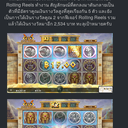
Rolling Reels ทำงาน สัญลักษณ์ที่ตกลงมาดันกลายเป็น
ตัวที่มีอัตราคูณเงินรางวัลสูงที่สุดเรียงกัน 5 ตัว และยัง
เป็นการได้เงินรางวัลคูณ 2 จากฟีเจอร์ Rolling Reels รวม
แล้วได้เงินรางวัลมาอีก 2,534 บาท ทะลุเป้าหมายครับ