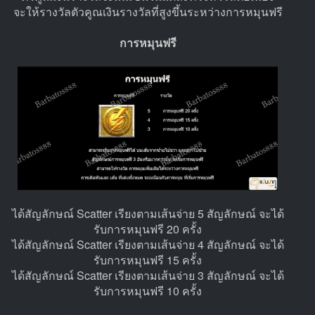
จะให้รางวัลตัวคูณเงินรางวัลที่สูงขึ้นระหว่างการหมุนฟรี
การหมุนฟรี
ได้สัญลักษณ์ Scatter เรียงตามเส้นจ่าย 5 สัญลักษณ์ จะได้
รับการหมุนฟรี 20 ครั้ง
ได้สัญลักษณ์ Scatter เรียงตามเส้นจ่าย 4 สัญลักษณ์ จะได้
รับการหมุนฟรี 15 ครั้ง
ได้สัญลักษณ์ Scatter เรียงตามเส้นจ่าย 3 สัญลักษณ์ จะได้
รับการหมุนฟรี 10 ครั้ง