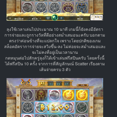
ลุงใช้เวลาเล่นไปประมาณ 10 นาที เกมนี้ก็ยังคงมีอัตรา
การจ่ายและถูกรางวัลที่ดีอย่างสม่ำเสมอนะครับ บอกตาม
ตรงว่าค่อนข้างที่จะแปลกใจ เพราะโดยปกติของเกม
สล็อตอัตราการจ่ายจะสวิงขึ้น-ลง ไม่ค่อยจะสม่ำเสมอและ
จะไม่คงที่อยู่เป็นเวลานาน
กดหมุนต่อไปสักครู่ลุงก็ได้เข้าเล่นฟรีสปินครับ โดยครั้งนี้
ได้ฟรีสปิน 10 ครั้ง จากการที่สัญลักษณ์ Scatter เรียงตาม
เส้นจ่ายครบ 3 ตัว