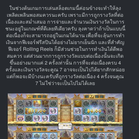
ในช่วงต้นเกมการเล่นสล็อตเกมนี้ค่อนข้างจะทำให้ลุง
เพลิดเพลินพอสมควรนะครับ เพราะมีการถูกรางวัลที่ต่อ
เนื่องและสม่ำเสมอ การจ่ายและจำนวนเงินรางวัลในการ
ชนะอยู่ในเกณฑ์ที่ดีเลยทีเดียวครับ ลุงคาดว่าถ้าเป็นแบบนี้
ต่อเนื่องก็จะสามารถอยู่ในเกมได้นาน เพื่อที่จะลุ้นการทำ
เงินจากฟีเจอร์ฟรีสปินได้อย่างไม่ยากเย็นนัก และที่สำคัญ
ฟีเจอร์ Rolling Reels ก็มีส่วนช่วยในการทำเงินได้ดีพอ
สมควร แต่ส่วนมากการถูกรางวัลแบบต่อเนื่องนั้นจะเกิด
ขึ้นอย่างมากแค่ 2 ครั้งเท่านั้น การที่จะต่อเนื่องครบ 4
ครั้งและเงินรางวัลจะคูณ 7 อาจจะเป็นไปได้ยากสักหน่อย
แต่ก็พอจะมีบ้างนะครับที่ถูกรางวัลต่อเนื่อง 4 ครั้งจนคูณ
7 ไม่ใช่ว่าจะเป็นไปไม่ได้เลย