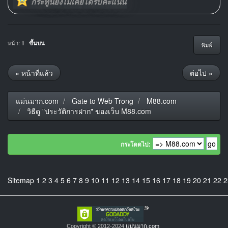
กระทู้นี้ยังไม่เคยได้รับคะแนน
หน้า:
1
ขึ้นบน
พิมพ์
« หน้าที่แล้ว
ต่อไป »
แม่นมาก.com
Gate to Web Trong
M88.com
วิธีดู "ประวัติการฝาก" ของเว็บ M88.com
กระโดดไป:
Sitemap
1
2
3
4
5
6
7
8
9
10
11
12
13
14
15
16
17
18
19
20
21
22
2
Copyright © 2012-2024
แม่นมาก.com