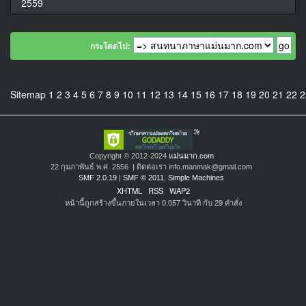
2559
กระโดดไป:
Sitemap
1
2
3
4
5
6
7
8
9
10
11
12
13
14
15
16
17
18
19
20
21
22
2
Copyright © 2012-2024
แม่นมาก.com
22 กุมภาพันธ์ พ.ศ. 2556 | ติดต่อเรา info.manmak@gmail.com
SMF 2.0.19
|
SMF © 2011
,
Simple Machines
XHTML
RSS
WAP2
หน้านี้ถูกสร้างขึ้นภายในเวลา 0.057 วินาที กับ 29 คำสั่ง