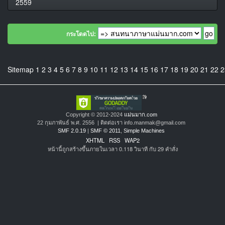
2559
กระโดดไป:
Sitemap
1
2
3
4
5
6
7
8
9
10
11
12
13
14
15
16
17
18
19
20
21
22
2
Copyright © 2012-2024
แม่นมาก.com
22 กุมภาพันธ์ พ.ศ. 2556 | ติดต่อเรา info.manmak@gmail.com
SMF 2.0.19
|
SMF © 2011
,
Simple Machines
XHTML
RSS
WAP2
หน้านี้ถูกสร้างขึ้นภายในเวลา 0.118 วินาที กับ 29 คำสั่ง