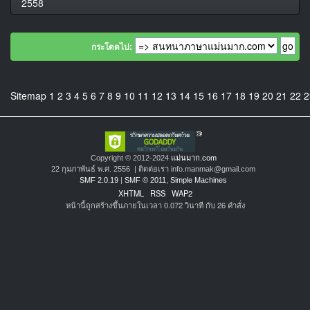
2558
กระโดดไป:
Sitemap
1
2
3
4
5
6
7
8
9
10
11
12
13
14
15
16
17
18
19
20
21
22
2
Copyright © 2012-2024
แม่นมาก.com
22 กุมภาพันธ์ พ.ศ. 2556 | ติดต่อเรา info.manmak@gmail.com
SMF 2.0.19
|
SMF © 2011
,
Simple Machines
XHTML
RSS
WAP2
หน้านี้ถูกสร้างขึ้นภายในเวลา 0.072 วินาที กับ 26 คำสั่ง