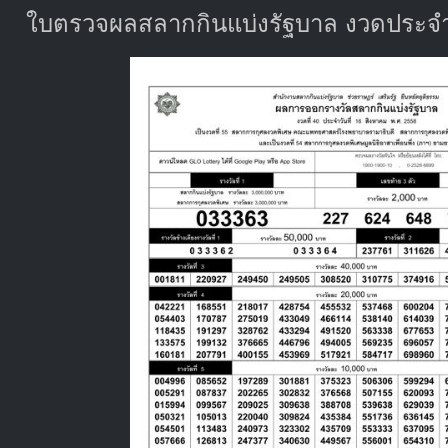
ใบตรวจผลสลากกินแบ่งรัฐบาล งวดประจำว