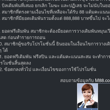
ลเดิมพันที่เสมอ ยกเลิก โมฆะ และปฏิเสธ จะไม่นับในยอ
าชิกที่ตรงตามเงื่อนไขที่เหลือจะได้รับ 88 แต้มคะแน
ชิกที่มียอดเดิมพันรวมตั้งแต่ 888,888 บาทขึ้นไป จะได้
ดฟรีเดิมพัน สมาชิกจะต้องมียอดการวางเดิมพันหมุนเวีย
นสด ก่อนทำรายการถอน
มาชิกผู้ขอรับโปรโมชั่นนี้ ยินยอมในเงื่อนไขการวางเดิ
ๆ ได้
อดฟรีเดิมพัน ฟรีสปิน และแต้มคะแนนสะสม จะทำการปร
รโมชั่นสิ้นสุดลง
้อตกลงทั่วไป และเงื่อนไขของการใช้โปรโมชั่น
สอบถามข้อมูลกับ
M88.c