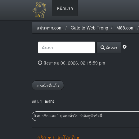
หน้าแรก
แม่นมาก.com
Gate to Web Trong
M88.com
ค้นหา
สิงหาคม 06, 2026, 02:15:59 pm
« หน้าที่แล้ว
หน้า:
1
ลงล่าง
0 สมาชิก และ 1 บุคคลทั่วไป กำลังดูหัวข้อนี้
กูรัก ♥ ยู อะโอะอิ ♥