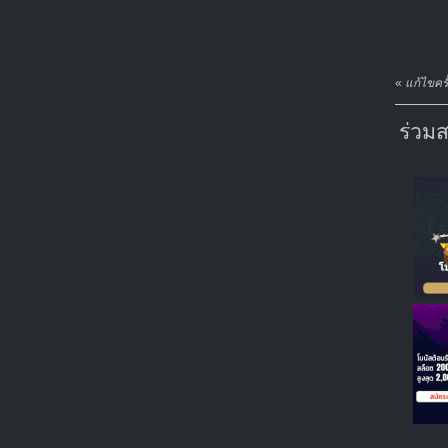
«
แก้ไขคร
ร่วม