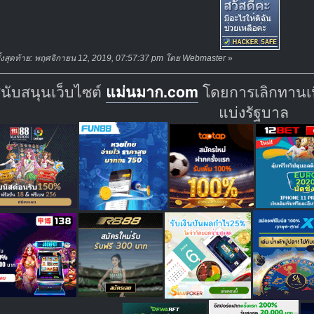
ั้งสุดท้าย: พฤศจิกายน 12, 2019, 07:57:37 pm โดย Webmaster
»
สนับสนุนเว็บไซต์
แม่นมาก.com
โดยการเลิกทานเนื
แบ่งรัฐบาล