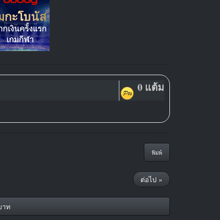
0 แต้ม
พิมพ์
ต่อไป »
 บาท