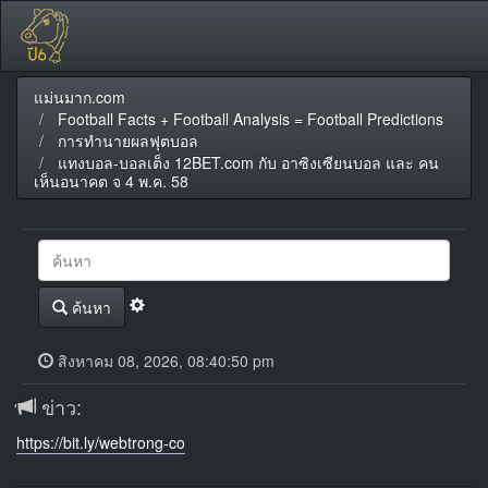
แม่นมาก.com
Football Facts + Football Analysis = Football Predictions
การทำนายผลฟุตบอล
แทงบอล-บอลเต็ง 12BET.com กับ อาซิงเซียนบอล และ คน
เห็นอนาคต จ 4 พ.ค. 58
ค้นหา
สิงหาคม 08, 2026, 08:40:50 pm
ข่าว:
https://bit.ly/webtrong-co