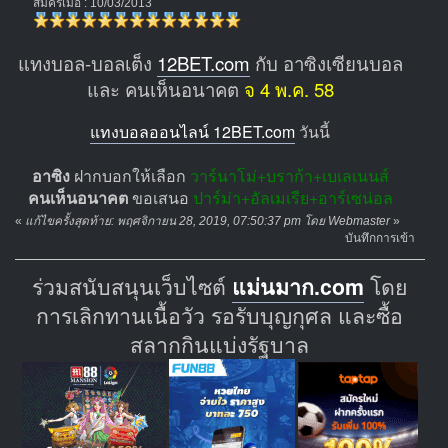
สมัครเมื่อ : 10/03/2013
แทงบอล-บอลเต็ง
12BET.com
กับ อาซิงเซียนบอล
และ คนเห็นอนาคต
จ 4 พ.ค. 58
แทงบอลออนไลน์ 12BET.com
วันนี้
อาซิง
ฝากบอกให้เลือก
วาร์นาโม่+บราก้า+เบเลเนนส์
คนเห็นอนาคต
ขอเสนอ
ปาร์ม่า+อัลเมเรีย+อาร์เซน่อล
«
แก้ไขครั้งสุดท้าย: พฤศจิกายน 28, 2019, 07:50:37 pm โดย Webmaster
»
บันทึกการเข้า
ร่วมสนับสนุนเว็บไซต์
แม่นมาก.com
โดย
การเลิกทานเนื้อวัว รอรับบุญกุศล และซื้อ
สลากกินแบ่งรัฐบาล