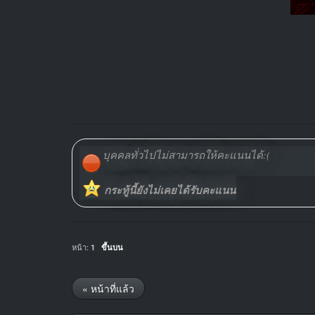
บุคคลทั่วไปไม่สามารถให้คะแนนได้:(
กระทู้นี้ยังไม่เคยได้รับคะแนน
หน้า:
1
ขึ้นบน
« หน้าที่แล้ว