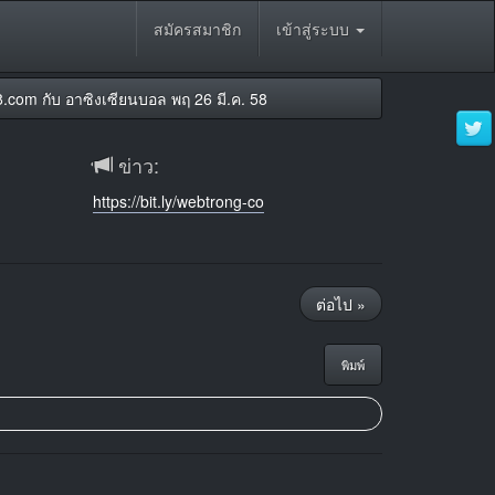
สมัครสมาชิก
เข้าสู่ระบบ
com กับ อาซิงเซียนบอล พฤ 26 มี.ค. 58
ข่าว:
https://bit.ly/webtrong-co
ต่อไป »
พิมพ์