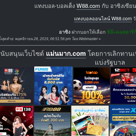
แทงบอล-บอลเต็ง
W88.com
กับ อาซิงเซี
แทงบอลออนไลน์ W88.com
วั
อาซิง
ฝากบอกให้เลือก
ชิลี+คอสตาริ
ั้งสุดท้าย: พฤศจิกายน 28, 2019, 06:51:56 pm โดย Webmaster
»
สนับสนุนเว็บไซต์
แม่นมาก.com
โดยการเลิกทานเนื
แบ่งรัฐบาล