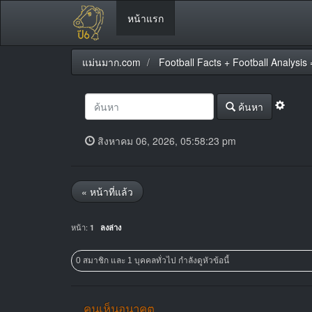
หน้าแรก
แม่นมาก.com
Football Facts + Football Analysis 
ค้นหา
สิงหาคม 06, 2026, 05:58:23 pm
« หน้าที่แล้ว
หน้า:
1
ลงล่าง
0 สมาชิก และ 1 บุคคลทั่วไป กำลังดูหัวข้อนี้
คนเห็นอนาคต