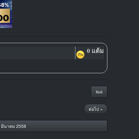
0 แต้ม
พิมพ์
ต่อไป »
 มีนาคม 2558