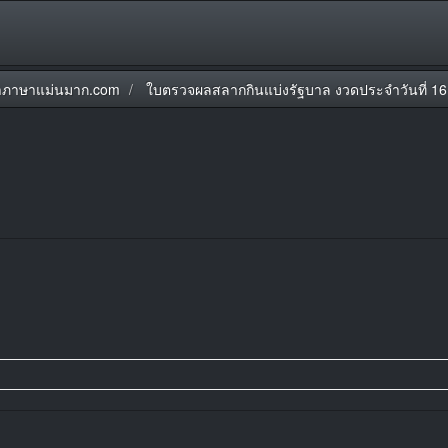
ภาษาแม่นมาก.com
ใบตรวจผลสลากกินแบ่งรัฐบาล งวดประจำวันที่ 16