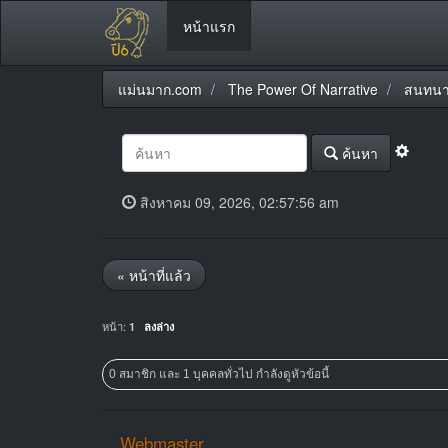
หน้าแรก
แม่นมาก.com
The Power Of Narrative
สนทนา
ค้นหา
สิงหาคม 09, 2026, 02:57:56 am
« หน้าที่แล้ว
หน้า:
1
ลงล่าง
0 สมาชิก และ 1 บุคคลทั่วไป กำลังดูหัวข้อนี้
Webmaster