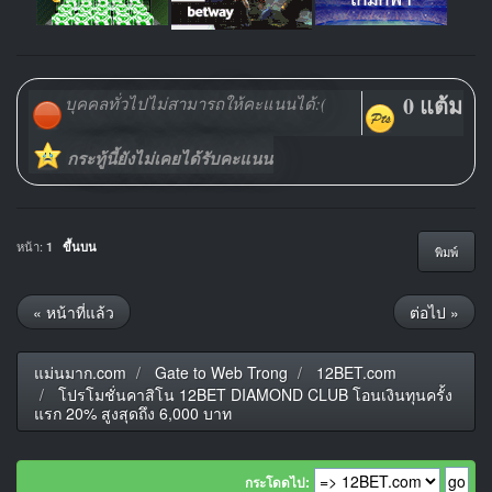
0 แต้ม
บุคคลทั่วไปไม่สามารถให้คะแนนได้:(
กระทู้นี้ยังไม่เคยได้รับคะแนน
หน้า:
1
ขึ้นบน
พิมพ์
« หน้าที่แล้ว
ต่อไป »
แม่นมาก.com
Gate to Web Trong
12BET.com
โปรโมชั่นคาสิโน 12BET DIAMOND CLUB โอนเงินทุนครั้ง
แรก 20% สูงสุดถึง 6,000 บาท
กระโดดไป: