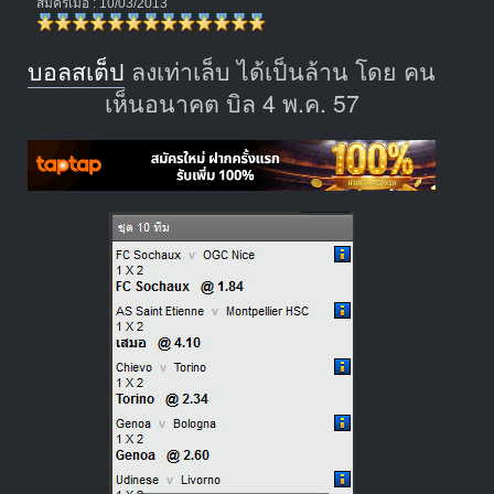
สมัครเมื่อ : 10/03/2013
บอลสเต็ป
ลงเท่าเล็บ ได้เป็นล้าน โดย คน
เห็นอนาคต บิล 4 พ.ค. 57