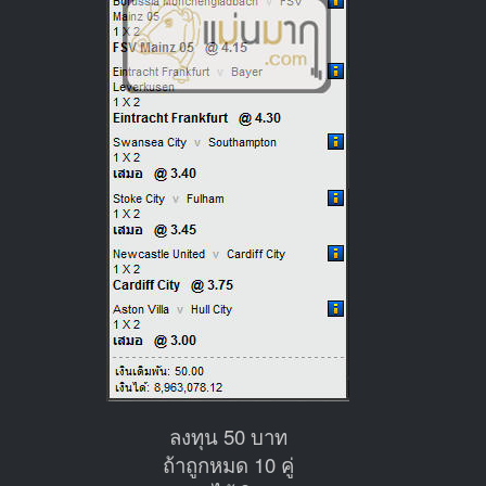
ลงทุน 50 บาท
ถ้าถูกหมด 10 คู่