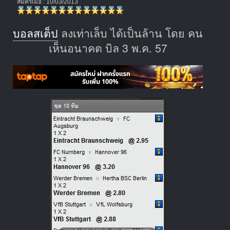
สมัครเมื่อ : 10/03/2013
บอลสเต็ป
ลงเท่าเล็บ ได้เป็นล้าน โดย คน
เห็นอนาคต บิล 3 พ.ค. 57