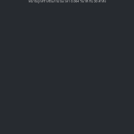
หน้านี้ถูกสร้างขึ้นภายในเวลา 0.064 วินาที กับ 30 คำสั่ง