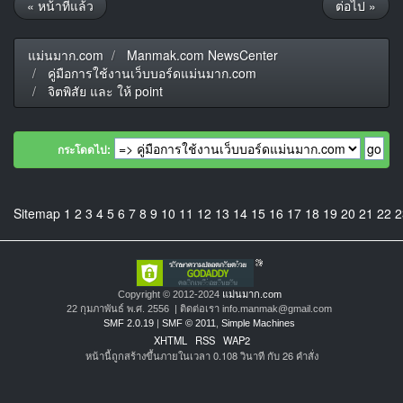
« หน้าที่แล้ว
ต่อไป »
แม่นมาก.com
Manmak.com NewsCenter
คู่มือการใช้งานเว็บบอร์ดแม่นมาก.com
จิตพิสัย และ ให้ point
กระโดดไป:
Sitemap
1
2
3
4
5
6
7
8
9
10
11
12
13
14
15
16
17
18
19
20
21
22
2
Copyright © 2012-2024
แม่นมาก.com
22 กุมภาพันธ์ พ.ศ. 2556 | ติดต่อเรา info.manmak@gmail.com
SMF 2.0.19
|
SMF © 2011
,
Simple Machines
XHTML
RSS
WAP2
หน้านี้ถูกสร้างขึ้นภายในเวลา 0.108 วินาที กับ 26 คำสั่ง