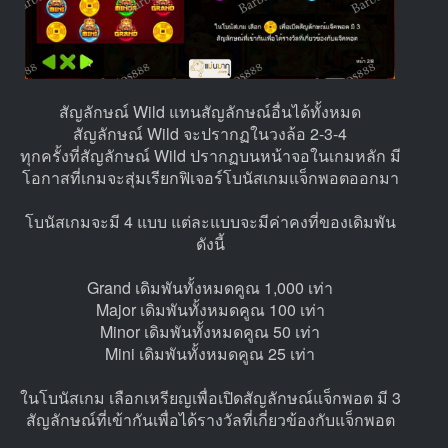
สัญลักษณ์ Wild แทนสัญลักษณ์อื่นได้ทั้งหมด
สัญลักษณ์ Wild จะปรากฏในวงล้อ 2-3-4
ทุกครั้งที่สัญลักษณ์ Wild ปรากฏบนหน้าจอในเกมหลัก มี
โอกาสที่เกมจะสุ่มเรียกฟิเจอร์โบนัสเกมแจ็กพอตออกมา
โบนัสเกมจะมี 4 แบบ แต่ละแบบจะมีค่าคงที่ของเดิมพัน
ดังนี้
Grand เดิมพันทั้งหมดคูณ 1,000 เท่า
Major เดิมพันทั้งหมดคูณ 100 เท่า
Minor เดิมพันทั้งหมดคูณ 50 เท่า
Mini เดิมพันทั้งหมดคูณ 25 เท่า
ในโบนัสเกม เลือกเหรียญเพื่อเปิดสัญลักษณ์แจ็กพอต มี 3
สัญลักษณ์ที่เข้ากันเพื่อได้รางวัลที่เกี่ยวข้องกับแจ็กพอต