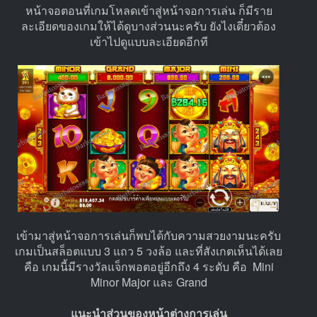
หน้าจอตอนที่เกมโหลดเข้าสู่หน้าจอการเล่น ก็มีราย
ละเอียดของเกมให้ได้ดูบางส่วนนะครับ ยังไงเดี๋ยวต้อง
เข้าไปดูแบบละเอียดอีกที
เข้ามาสู่หน้าจอการเล่นก็พบได้กับความสวยงามนะครับ
เกมเป็นสล็อตแบบ 3 แถว 5 วงล้อ และที่สังเกตเห็นได้เลย
คือ เกมนี้มีรางวัลแจ็กพอตอยู่อีกถึง 4 ระดับ คือ Mini
Minor Major และ Grand
แนะนำส่วนของหน้าต่างการเล่น