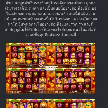
จ่ายและมูลค่าเงินรางวัลอยู่ในระดับกลาง-ต่ำและมูลค่า
เงินรางวัลก็ไม่คุ้มค่า และเป็นแบบนี้อย่างต่อเนื่องถ้ามอง
ในแง่ของความสม่ำเสมอของเกมแล้ว เกมนี้มันมีความ
สม่ำเสมอมากครับแต่มันเป็นไปในทางลบ เพราะมันส่งผล
ทำให้เงินทุนลดลงไปอย่างต่อเนื่องและรวดเร็ว และที่
สำคัญลุงไม่ได้รับฟีเจอร์พิเศษอะไรอีกเลย แนวโน้มเริ่มที่
จะแย่ขึ้นทุกทีแล้วครับในตอนนี้