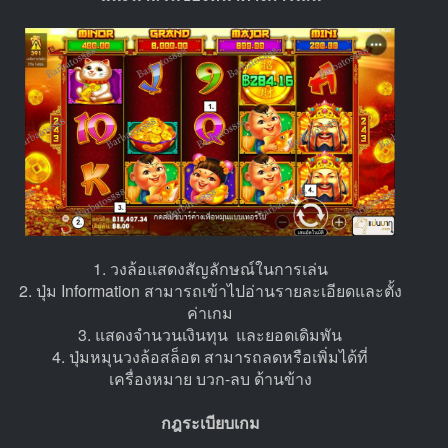
1. วงล้อแสดงสัญลักษณ์ในการเล่น
2. ปุ่ม Information สามารถเข้าไปอ่านรายละเอียดและตั้ง
ค่าเกม
3. แสดงจำนวนเงินทุน และยอดเดิมพัน
4. ปุ่มหมุนวงล้อสล็อต สามารถลดหรือเพิ่มได้ที่
เครื่องหมาย บวก-ลบ ด้านข้าง
กฎระเบียบเกม