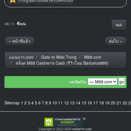
กระทู้นี้ยังไม่เคยได้รับคะแนน
หน้า:
1
ขึ้นบน
พิมพ์
« หน้าที่แล้ว
ต่อไป »
แม่นมาก.com
Gate to Web Trong
M88.com
สล็อต M88 Caishen's Cash (รีวิวโดย Barbatos888)
กระโดดไป:
Sitemap
1
2
3
4
5
6
7
8
9
10
11
12
13
14
15
16
17
18
19
20
21
22
2
Copyright © 2012-2024
แม่นมาก.com