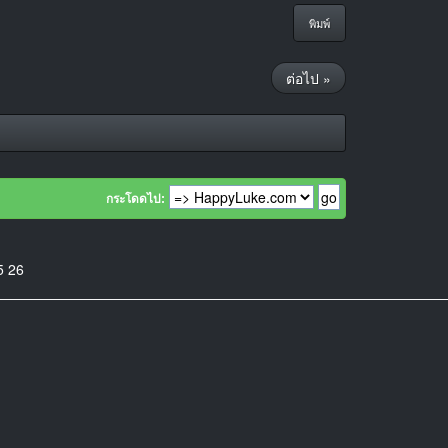
พิมพ์
ต่อไป »
กระโดดไป:
5
26