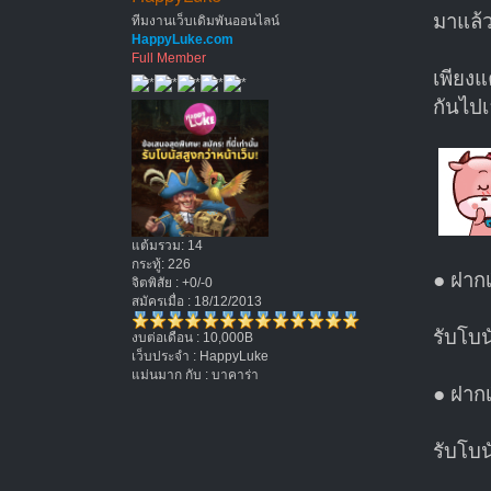
มาแล้ว
ทีมงานเว็บเดิมพันออนไลน์
HappyLuke.com
Full Member
เพียงแ
กันไป
แต้มรวม: 14
กระทู้: 226
● ฝากเ
จิตพิสัย : +0/-0
สมัครเมื่อ : 18/12/2013
รับโบน
งบต่อเดือน : 10,000B
เว็บประจำ : HappyLuke
แม่นมาก กับ : บาคาร่า
● ฝากเง
รับโบน