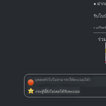
● ฝากเง
รับโบน
«
แก้ไขคร
ร่ว
บุคคลทั่วไปไม่สามารถให้คะแนนได้:(
กระทู้นี้ยังไม่เคยได้รับคะแนน