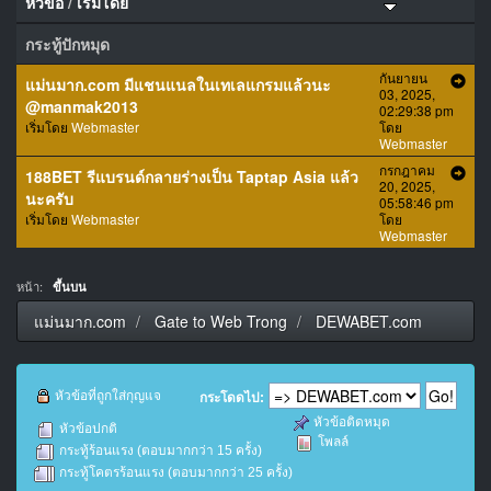
หัวข้อ
/
เริ่มโดย
กระทู้ปักหมุด
กันยายน
แม่นมาก.com มีแชนแนลในเทเลแกรมแล้วนะ
03, 2025,
@manmak2013
02:29:38 pm
เริ่มโดย
Webmaster
โดย
Webmaster
กรกฎาคม
188BET รีแบรนด์กลายร่างเป็น Taptap Asia แล้ว
20, 2025,
นะครับ
05:58:46 pm
เริ่มโดย
Webmaster
โดย
Webmaster
หน้า:
ขึ้นบน
แม่นมาก.com
Gate to Web Trong
DEWABET.com
หัวข้อที่ถูกใส่กุญแจ
กระโดดไป:
หัวข้อติดหมุด
หัวข้อปกติ
โพลล์
กระทู้ร้อนแรง (ตอบมากกว่า 15 ครั้ง)
กระทู้โคตรร้อนแรง (ตอบมากกว่า 25 ครั้ง)