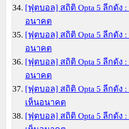
[ฟุตบอล] สถิติ Opta 5 ลีกดัง
อนาคต
[ฟุตบอล] สถิติ Opta 5 ลีกดัง
อนาคต
[ฟุตบอล] สถิติ Opta 5 ลีกดัง
อนาคต
[ฟุตบอล] สถิติ Opta 5 ลีกดัง
เห็นอนาคต
[ฟุตบอล] สถิติ Opta 5 ลีกดัง