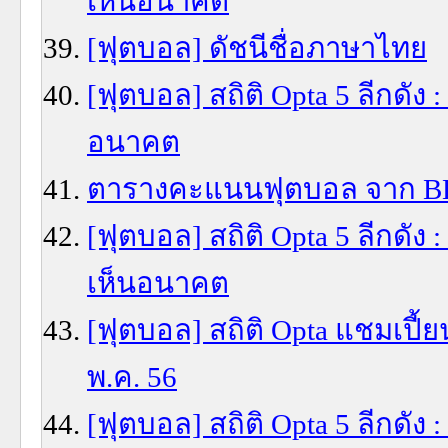
เห็นอนาคต
[ฟุตบอล] ดัชนีชื่อภาษาไทย
[ฟุตบอล] สถิติ Opta 5 ลีกดัง
อนาคต
ตารางคะแนนฟุตบอล จาก BB
[ฟุตบอล] สถิติ Opta 5 ลีกดัง
เห็นอนาคต
[ฟุตบอล] สถิติ Opta แชมเปี้ยน
พ.ค. 56
[ฟุตบอล] สถิติ Opta 5 ลีกดัง