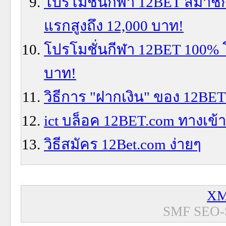
โปรโมชั่นกีฬา 12BET สมาชิก
แรกสูงถึง 12,000 บาท!
โปรโมชั่นกีฬา 12BET 100% โบ
บาท!
วิธีการ "ฝากเงิน" ของ 12BE
ict บล็อค 12BET.com ทางเข้า
วิธีสมัคร 12Bet.com ง่ายๆ
XM
SMF SEO-