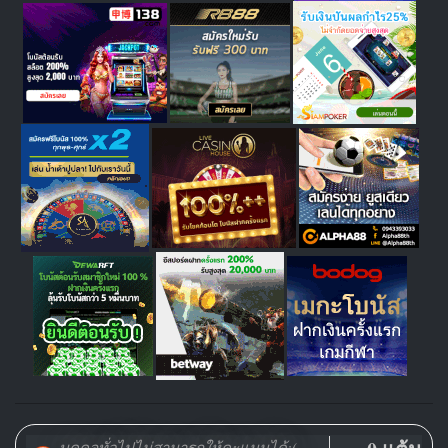
บุคคลทั่วไปไม่สามารถให้คะแนนได้:(