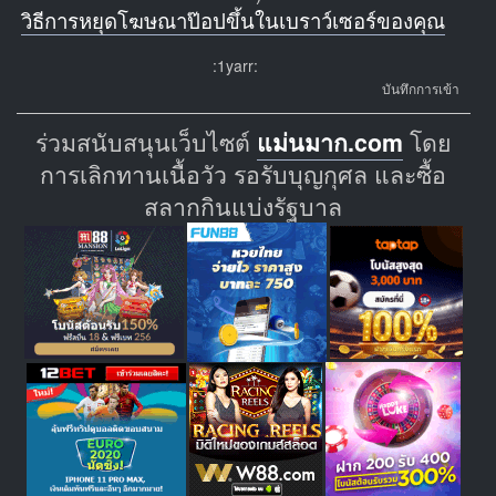
วิธีการหยุดโฆษณาป๊อปขึ้นในเบราว์เซอร์ของคุณ
:1yarr:
บันทึกการเข้า
ร่วมสนับสนุนเว็บไซต์
แม่นมาก.com
โดย
การเลิกทานเนื้อวัว รอรับบุญกุศล และซื้อ
สลากกินแบ่งรัฐบาล