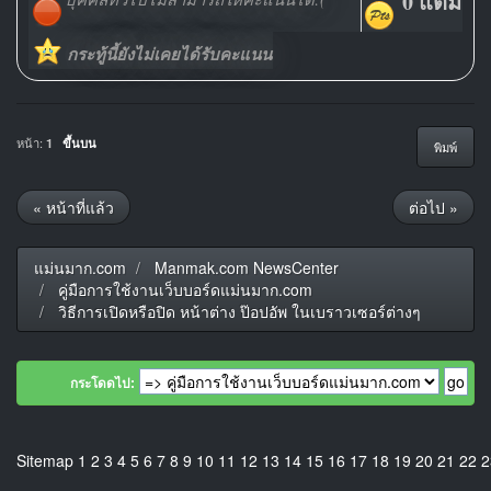
0 แต้ม
กระทู้นี้ยังไม่เคยได้รับคะแนน
หน้า:
1
ขึ้นบน
พิมพ์
« หน้าที่แล้ว
ต่อไป »
แม่นมาก.com
Manmak.com NewsCenter
คู่มือการใช้งานเว็บบอร์ดแม่นมาก.com
วิธีการเปิดหรือปิด หน้าต่าง ป๊อปอัพ ในเบราวเซอร์ต่างๆ
กระโดดไป:
Sitemap
1
2
3
4
5
6
7
8
9
10
11
12
13
14
15
16
17
18
19
20
21
22
2