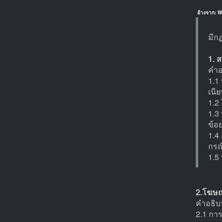
อ้างจาก: W
มีกฏ
1. 
คำอ
1.1 
เนี
1.2 
1.3
ข้อย
1.4 
กรณ
1.5
2.โฆษณ
คำอธิบา
2.1 กา