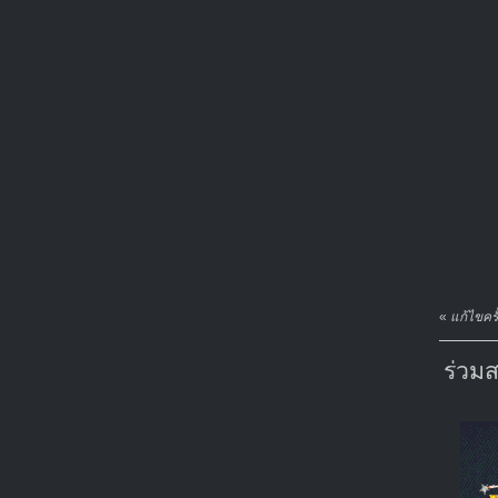
«
แก้ไขคร
ร่วม