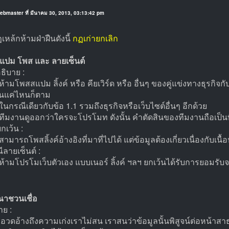
ebmaster ที่ มีนาคม 30, 2013, 03:13:42 pm
เหล้กห้ามฝ่าฝืนดังนี้
กฏเก่ายกเลิก
สแปม โพส และ ลายเซ็นต์
ธิบาย :
ห้ามโพสสแปม ลิ้งค์ หรือ คียเวิร์ด หรือ อื่นๆ ของคู่แข่งทางธุรกิ
ยนแค่ไหนก็ตาม
ในกรณีเดียวกับข้อ 1.1 รวมถึงธุรกิจหรือเว็บไซต์อื่นๆ อีกด้วย
 ทีมงานดูออกว่าใครจะโปรโมท ดังนั้น คำตัดสินของทีมงานถือเป็นที่
กเว้น :
สามารถโพสลิ้งค์อ้างอิงที่มาที่ไปได้ แต่ข้อมูลต้องเกี่ยวเนื่องกับเนื้อ
ีลายเซ็นต์ :
 ห้ามโปรโมเว็บตัวเอง แบบเนอร์ ลิ้งค์ ฯลฯ ยกเว้นได้รับการยอมรั
าชวนเชื่อ
ย :
รอวดอ้างถึงความเก่งเราไม่สน เราสนว่าข้อมูลนั้นพิสูจน์ต่อหน้