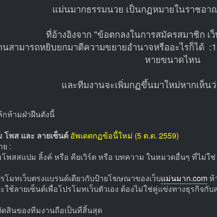
แม่นมากธรรมนวย เป็นกฏหมายในราชอาณ
ที่อ้างอิงจาก "ข้อตกลงในการสมัครสมาชิก เ
านสามารถหยิบยกมาตีความขยายอำนาจหรืออะไรก็ได้ :1ninj
หายขนาดไหน
และทีมงานจะเพิ่มกฏขึ้นมาใหม่หากเห็นว่า
กห้ามฝ่าฝืนดังนี้
ม โพส และ ลายเซ็นต์
อัพเดตกฏข้อนี้ใหม่ (5 ต.ต. 2559)
ย :
มโพสสแปม ลิ้งค์ หรือ คียเวิร์ด หรือ บทความ ในหมวดอื่นๆ ที่ไม่ใช
้โปรโมทเว็บตรงแบรนด์เดียวกับป้ายโฆษณาของเว็บ
แม่นมาก.com
ห้
จะใช้ลายเซ็นต์เพื่อโปรโมทเว็บตัวเอง ต้องไม่ใช่คู่แข่งทางธุรกิจกั
ัดสินของทีมงานถือเป็นที่สิ้นสุด