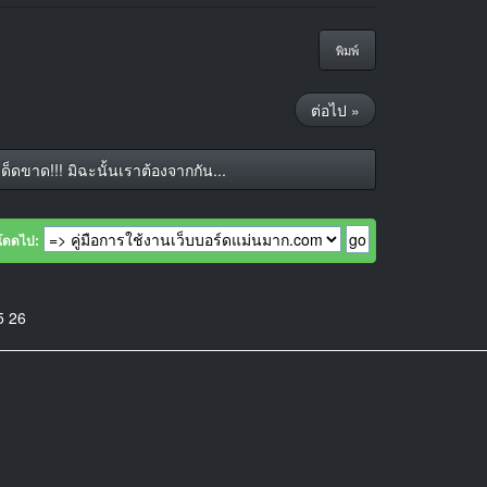
พิมพ์
ต่อไป »
็ดขาด!!! มิฉะนั้นเราต้องจากกัน...
โดดไป:
5
26