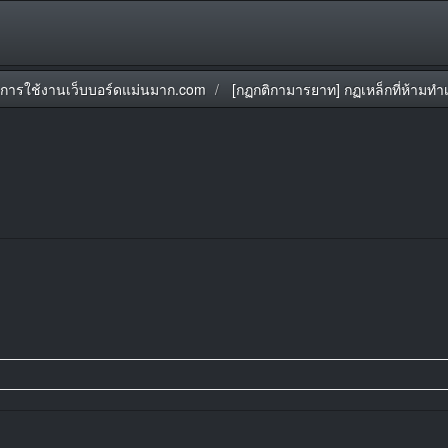
มือการใช้งานเว็บบอร์ดแม่นมาก.com
[กฏกติกามารยาท] กฏเหล็กที่ห้ามทำเด