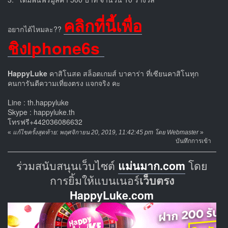
คลิกที่นี้เพื่อ
อยากได้ไหมละ??
ชิงIphone6s
HappyLuke
คาสิโนสด สล็อตเกมส์ บาคาร่า ที่เซียนคาสิโนทุก
คนการันตีความเที่ยงตรง แจกจริง คะ
Line : th.happyluke
Skype : happyluke.th
โทรฟรี+442036086632
«
แก้ไขครั้งสุดท้าย: พฤศจิกายน 20, 2019, 11:42:45 pm โดย Webmaster
»
บันทึกการเข้า
ร่วมสนับสนุนเว็บไซต์
แม่นมาก.com
โดย
การยิ้มให้แบนเนอร์
เว็บตรง
HappyLuke.com