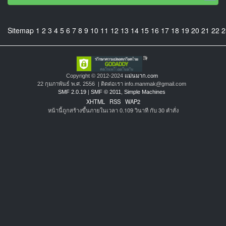
Sitemap
1
2
3
4
5
6
7
8
9
10
11
12
13
14
15
16
17
18
19
20
21
22
2
Copyright © 2012-2024
แม่นมาก.com
22 กุมภาพันธ์ พ.ศ. 2556 | ติดต่อเรา info.manmak@gmail.com
SMF 2.0.19
|
SMF © 2011
,
Simple Machines
XHTML
RSS
WAP2
หน้านี้ถูกสร้างขึ้นภายในเวลา 0.109 วินาที กับ 30 คำสั่ง