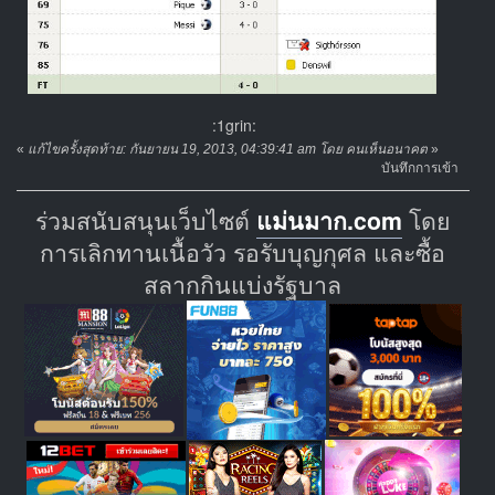
:1grin:
«
แก้ไขครั้งสุดท้าย: กันยายน 19, 2013, 04:39:41 am โดย คนเห็นอนาคต
»
บันทึกการเข้า
ร่วมสนับสนุนเว็บไซต์
แม่นมาก.com
โดย
การเลิกทานเนื้อวัว รอรับบุญกุศล และซื้อ
สลากกินแบ่งรัฐบาล