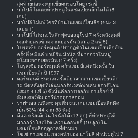
สุดท้ายก่อนจะถูกเขี่ยตกรอบโดย เชลซี
นาโปลี ไม่เคยทำประตูในแชมเปี้ยนลีกไม่ได้ (8
เกม)
นาโปลี ไม่แพ้ใครที่บ้านในแชมเปี้ยนลีก (ชนะ 3
เสมอ 1)
นาโปลี ไม่ชนะในศึกฟุตบอลยุโรป 7 ครั้งหลังสุดที่
เจอฝ่ายตรงข้ามจากเยอรมัน (เสมอ 2 แพ้ 5)
โบรุสเซีย ดอร์ทมุนด์ ปรากฏตัวในแชมเปี้ยนลีกเป็น
ครั้งที่ 9 มีแค่ บาเยิร์น มิวนิค ที่มากกว่าในหมู่
สโมสรจากเยอรมัน (17 ครั้ง)
โบรุสเซีย ดอร์ทมุนด์ คว้าแชมป์แค่หนึ่งครั้ง ใน
แชมเปี้ยนลีกปี 1997
ดอร์ทมุนด์ ชนะแค่ครั้งเดียวจากเกมแชมเปี้ยนลีก
10 นัดหลังสุดที่เล่นนอกรังเวสต์ฟาเล่น สตาดิโอน
(เสมอ 4 แพ้ 5) ซึ่งนั่นคือการเจอกับ อาแจ็กซ์ ที่
อัมสเตอร์ดัม อารีน่าฤดูกาลก่อน
ราฟาเอล เบนิเตซ คุมทีมชนะเกมแชมเปี้ยนลีกคิด
เป็น 53% (44 จาก 83 นัด)
มีแค่ คริสเตียโน่ โรนัลโด้ (12 ลูก) ที่ทำประตูได้
มากกว่า โรเบิร์ต เลวานดอฟสกี้ (10 ลูก) ใน
แชมเปี้ยนลีกฤดูกาลที่ผ่านมา
โฆเซ่ กาเยฆ่อน กองหน้าของ นาโปลี ทำประตูไป 7