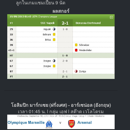
ลูกในเกมแชมเปี้ยน 9 นัด
ผลสกอร์
โอลิมปิก มาร์กเซย (ฝรั่งเศส) - อาร์เซน่อล (อังกฤษ)
เวลา 01:45 น. l กลุ่ม เอฟ l สต๊าด เวโลโดรม