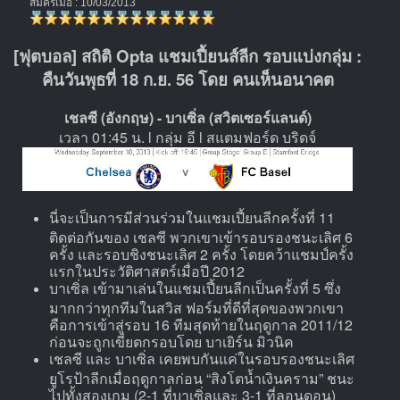
สมัครเมื่อ : 10/03/2013
[ฟุตบอล] สถิติ Opta แชมเปี้ยนส์ลีก รอบแบ่งกลุ่ม :
คืนวันพุธที่ 18 ก.ย. 56 โดย คนเห็นอนาคต
เชลซี (อังกฤษ) - บาเซิ่ล (สวิตเซอร์แลนด์)
เวลา 01:45 น. l กลุ่ม อี l สแตมฟอร์ด บริดจ์
นี่จะเป็นการมีส่วนร่วมในแชมเปี้ยนลีกครั้งที่ 11
ติดต่อกันของ เชลซี พวกเขาเข้ารอบรองชนะเลิศ 6
ครั้ง และรอบชิงชนะเลิศ 2 ครั้ง โดยคว้าแชมป์ครั้ง
แรกในประวัติศาสตร์เมื่อปี 2012
บาเซิ่ล เข้ามาเล่นในแชมเปี้ยนลีกเป็นครั้งที่ 5 ซึ่ง
มากกว่าทุกทีมในสวิส ฟอร์มที่ดีที่สุดของพวกเขา
คือการเข้าสู่รอบ 16 ทีมสุดท้ายในฤดูกาล 2011/12
ก่อนจะถูกเขี่ยตกรอบโดย บาเยิร์น มิวนิค
เชลซี และ บาเซิ่ล เคยพบกันแค่ในรอบรองชนะเลิศ
ยูโรป้าลีกเมื่อฤดูกาลก่อน “สิงโตน้ำเงินคราม” ชนะ
ไปทั้งสองเกม (2-1 ที่บาเซิ่ลและ 3-1 ที่ลอนดอน)