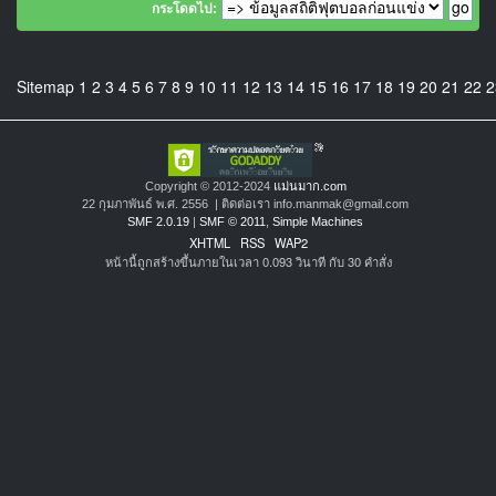
กระโดดไป:
Sitemap
1
2
3
4
5
6
7
8
9
10
11
12
13
14
15
16
17
18
19
20
21
22
2
Copyright © 2012-2024
แม่นมาก.com
22 กุมภาพันธ์ พ.ศ. 2556 | ติดต่อเรา info.manmak@gmail.com
SMF 2.0.19
|
SMF © 2011
,
Simple Machines
XHTML
RSS
WAP2
หน้านี้ถูกสร้างขึ้นภายในเวลา 0.093 วินาที กับ 30 คำสั่ง