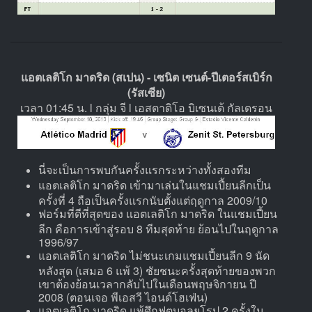
แอตเลติโก มาดริด (สเปน) - เซนิต เซนต์-ปีเตอร์สเบิร์ก
(รัสเซีย)
เวลา 01:45 น. l กลุ่ม จี l เอสตาดิโอ บิเซนเต้ กัลเดรอน
นี่จะเป็นการพบกันครั้งแรกระหว่างทั้งสองทีม
แอตเลติโก มาดริด เข้ามาเล่นในแชมเปี้ยนลีกเป็น
ครั้งที่ 4 ถือเป็นครั้งแรกนับตั้งแต่ฤดูกาล 2009/10
ฟอร์มที่ดีที่สุดของ แอตเลติโก มาดริด ในแชมเปี้ยน
ลีก คือการเข้าสู่รอบ 8 ทีมสุดท้าย ย้อนไปในฤดูกาล
1996/97
แอตเลติโก มาดริด ไม่ชนะเกมแชมเปี้ยนลีก 9 นัด
หลังสุด (เสมอ 6 แพ้ 3) ชัยชนะครั้งสุดท้ายของพวก
เขาต้องย้อนเวลากลับไปในเดือนพฤษจิกายน ปี
2008 (ตอนเจอ พีเอสวี ไอนด์โฮเฟ่น)
แอตเลติโก มาดริด แพ้ศึกฟุตบอลยุโรป 2 ครั้งใน