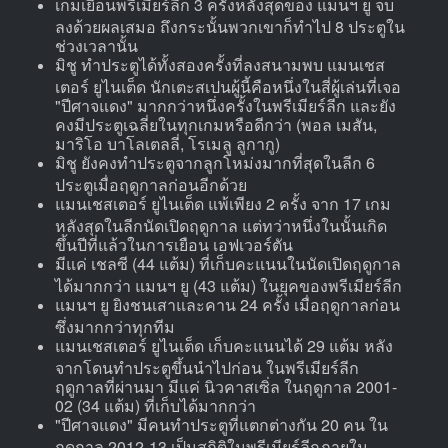
เกมเยือนพรีเมียร์ลีก 3 ครั้งหลังสุดของ แมนฯ ยู จบ
ลงด้วยผลเสมอ ถึงกระนั้นพวกเขาก็ทำไป 8 ประตูใน
ช่วงเวลานั้น
มิชู ทำประตูได้ทั้งสองครั้งที่ลงสนามพบ แมนเชส
เตอร์ ยูไนเต็ด นักเตะสเปนผู้นี้คือหนึ่งในสี่ผู้เล่นที่เจอ
"ปีศาจแดง" มากกว่าหนึ่งครั้งในพรีเมียร์ลีก และยัง
คงมีประตูเฉลี่ยในทุกเกมหรือดีกว่า (พอล เมสัน,
มาริโอ บาโลเตลลี่, โรเมลู ลูกากู)
มิชู ยังคงทำประตูจากลูกโหม่งมากที่สุดในลีก 6
ประตูเมื่อฤดูกาลก่อนอีกด้วย
แมนเชสเตอร์ ยูไนเต็ด แพ้เพียง 2 ครั้ง จาก 17 เกม
หลังสุดในลีกนัดเปิดฤดูกาล แต่ทว่าหนึ่งในนั้นเกิด
ขึ้นปีที่แล้วในการเยือน เอฟเวอร์ตัน
มีแค่ เชลซี (44 แต้ม) ที่เก็บคะแนนในนัดเปิดฤดูกาล
ได้มากกว่า แมนฯ ยู (43 แต้ม) ในยุคของพรีเมียร์ลีก
แมนฯ ยู ยิงชนเสาและคาน 24 ครั้ง เมื่อฤดูกาลก่อน
ซึ่งมากกว่าทุกทีม
แมนเชสเตอร์ ยูไนเต็ด เก็บคะแนนได้ 29 แต้ม หลัง
จากโดนทำประตูขึ้นนำไปก่อน ในพรีเมียร์ลีก
ฤดูกาลที่ผ่านมา มีแค่ นิวคาสเซิ่ล ในฤดูกาล 2001-
02 (34 แต้ม) ที่เก็บได้มากกว่า
"ปีศาจแดง" มีคนทำประตูที่แตกต่างกัน 20 คน ใน
ฤดูกาล 2012-13 เป็นสถิติในพรีเมียร์ลีกภายใน