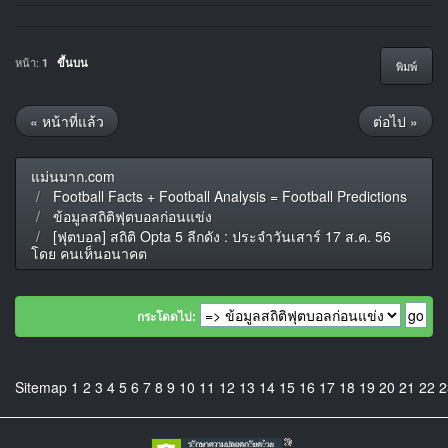
หน้า:
1
ขึ้นบน
พิมพ์
« หน้าที่แล้ว
ต่อไป »
แม่นมาก.com
Football Facts + Football Analysis = Football Predictions
ข้อมูลสถิติฟุตบอลก่อนแข่ง
[ฟุตบอล] สถิติ Opta 5 ลีกดัง : ประจำวันเสาร์ 17 ส.ค. 56
โดย คนเห็นอนาคต
กระโดดไป:
Sitemap
1
2
3
4
5
6
7
8
9
10
11
12
13
14
15
16
17
18
19
20
21
22
2