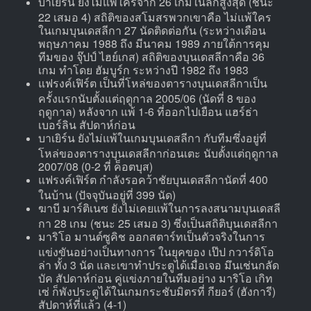
บาเยิร์น ยังไม่แพ้ใครจาก 26 เกมในลีกสูงสุด (ชนะ
22 เสมอ 4) สถิติของสโมสรพวกเขาคือ ไม่แพ้ใคร
ในเกมบุนเดสลีกา 27 นัดติดต่อกัน (ระหว่างเดือน
พฤษภาคม 1988 ถึง มีนาคม 1989 ภายใต้การคุม
ทีมของ จุ๊ปป์ ไฮย์เกส) สถิติของบุนเดสลีกาคือ 36
เกม ทำโดย ฮัมบูร์ก ระหว่างปี 1982 ถึง 1983
แฟรงค์เฟิร์ต เป็นที่โหล่ของตารางบุนเดสลีกาเป็น
ครั้งแรกนับตั้งแต่ฤดูกาล 2005/06 (นัดที่ 8 ของ
ฤดูกาล) หลังจาก แพ้ 1-6 ที่ออกไปเยือน แฮร์ธ่า
เบอร์ลิน สัปดาห์ก่อน
บาเยิร์น ยังไม่แพ้ในเกมบุนเดสลีกา กับทีมซึ่งอยู่ที่
โหล่ของตารางบุนเดสลีกาก่อนเตะ นับตั้งแต่ฤดูกาล
2007/08 (0-2 ที่ ค็อตบุส)
แฟรงค์เฟิร์ต กำลังรอคว้าชัยบุนเดสลีกานัดที่ 400
ในบ้าน (ปัจจุบันอยู่ที่ 399 นัด)
ฆาบี มาร์ติเนซ ยังไม่เคยแพ้ในการลงสนามบุนเดสลี
กา 28 เกม (ชนะ 25 เสมอ 3) ซึ่งเป็นสถิติบุนเดสลีกา
มาริโอ มานด์ซูคิช ออกสตาร์ทเป็นตัวจริงในการ
แข่งขันอย่างเป็นทางการ ในยุคของ เป๊ป กวาร์ดิโอ
ล่า ทั้ง 3 นัด และเขาทำประตูได้เมื่อเจอ มึนเช่นกลัด
บัค สัปดาห์ก่อน คู่แข่งภายในทีมอย่าง มาริโอ เกิท
เซ่ ก็พังประตูได้ในเกมกระชับมิตรที่ กียอร์ (ฮังการี)
สัปดาห์ที่แล้ว (4-1)