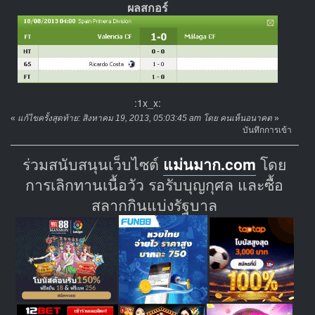
ผลสกอร์
:1x_x:
«
แก้ไขครั้งสุดท้าย: สิงหาคม 19, 2013, 05:03:45 am โดย คนเห็นอนาคต
»
บันทึกการเข้า
ร่วมสนับสนุนเว็บไซต์
แม่นมาก.com
โดย
การเลิกทานเนื้อวัว รอรับบุญกุศล และซื้อ
สลากกินแบ่งรัฐบาล