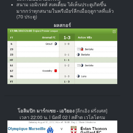
สนาม เอมิเรตส์ สเตเดี้ยม ได้เห็นประตูเกิดขึ้น
มากกว่าทุกสนามในพรีเมียร์ลีกเมื่อฤดูกาลที่แล้ว
(70 ประตู)
ผลสกอร์
โอลิมปิก มาร์กเซย - เอวิยอง
[ลีกเอิง ฝรั่งเศส]
เวลา 22:00 น. l นัดที่ 02 l สต๊าด เวโลโดรม