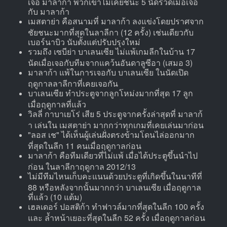
เจอ มาลาก้า พวกเขาไม่เคยชนะ 5 นัดรวดเมื่อเจอ
กับ มาลาก้า
เมสตาย่า คือสนามที่ มาลาก้า ลงแข่งโดยปราศจาก
ชัยชนะมากที่สุดในลาลีกา (12 ครั้ง) เช่นเดียวกับ
เบอร์นาบิว นับตั้งแต่ปรับปรุงใหม่
รวมถึง เซบีย่า บาเลนเซีย ไม่แพ้เกมลีกในบ้าน 17
นัดเมื่อเจอกับทีมจากแคว้นอันดาลูซีอา (เสมอ 3)
มาลาก้า แพ้ในการเจอกับ บาเลนเซีย ในนัดเปิด
ฤดูกาลลาลีกาที่เคยเจอกัน
บาเลนเซีย ทำประตูจากลูกโหม่งมากที่สุด 17 ลูก
เมื่อฤดูกาลที่แล้ว
วิลลี่ กาบาเยโร่ เสีย 5 ประตูจากครั้งล่าสุดที่ มาลาก้
า เล่นใน เมสตาย่า มากกว่าทุกเกมที่เคยเล่นมาก่อน
"ลอส เช" ได้เห็นผู้เล่นฝั่งตรงข้ามโดนไล่ออกมาก
ที่สุดในลีก 11 คนเมื่อฤดูกาลก่อน
มาลาก้า คือทีมเดียวที่ไม่แพ้ เมื่อได้ประตูขึ้นนำไป
ก่อน ในลาลีกาฤดูกาล 2012/13
ไม่มีทีมไหนเก็บคะแนนด้วยประตูที่เกิดขึ้นในนาทีที่
88 หรือหลังจากนั้นมากกว่า บาเลนเซีย เมื่อฤดูกาล
ที่แล้ว (10 แต้ม)
เฮลเดอร์ ปอสติก้า ทำฟาวล์มากที่สุดในลีก 100 ครั้ง
และ ล้ำหน้าเยอะที่สุดในลีก 52 ครั้ง เมื่อฤดูกาลก่อน