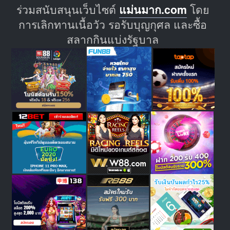
ร่วมสนับสนุนเว็บไซต์
แม่นมาก.com
โดย
การเลิกทานเนื้อวัว รอรับบุญกุศล และซื้อ
สลากกินแบ่งรัฐบาล