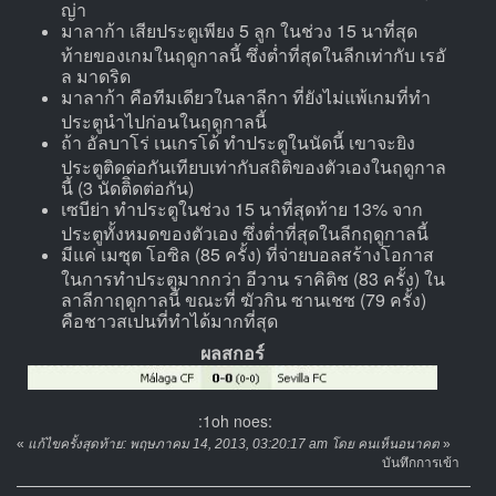
ญ่า
มาลาก้า เสียประตูเพียง 5 ลูก ในช่วง 15 นาที่สุด
ท้ายของเกมในฤดูกาลนี้ ซึ่งต่ำที่สุดในลีกเท่ากับ เรอั
ล มาดริด
มาลาก้า คือทีมเดียวในลาลีกา ที่ยังไม่แพ้เกมที่ทำ
ประตูนำไปก่อนในฤดูกาลนี้
ถ้า อัลบาโร่ เนเกรโด้ ทำประตูในนัดนี้ เขาจะยิง
ประตูติดต่อกันเทียบเท่ากับสถิติของตัวเองในฤดูกาล
นี้ (3 นัดติิดต่อกัน)
เซบีย่า ทำประตูในช่วง 15 นาที่สุดท้าย 13% จาก
ประตูทั้งหมดของตัวเอง ซึ่งต่ำที่สุดในลีกฤดูกาลนี้
มีแค่ เมซุต โอซิล (85 ครั้ง) ที่จ่ายบอลสร้างโอกาส
ในการทำประตูมากกว่า อีวาน ราคิติช (83 ครั้ง) ใน
ลาลีกาฤดูกาลนี้ ขณะที่ ฆัวกิน ซานเชซ (79 ครั้ง)
คือชาวสเปนที่ทำได้มากที่สุด
ผลสกอร์
:1oh noes:
«
แก้ไขครั้งสุดท้าย: พฤษภาคม 14, 2013, 03:20:17 am โดย คนเห็นอนาคต
»
บันทึกการเข้า