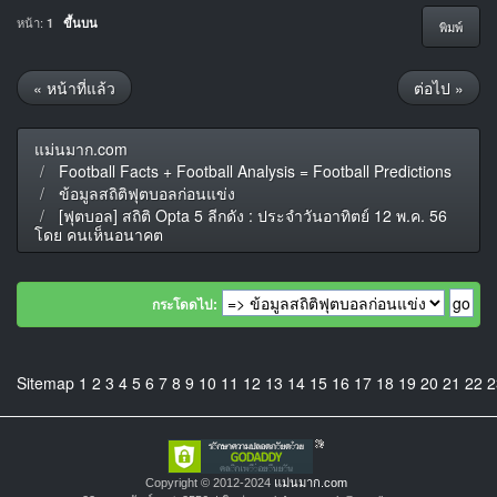
หน้า:
1
ขึ้นบน
พิมพ์
« หน้าที่แล้ว
ต่อไป »
แม่นมาก.com
Football Facts + Football Analysis = Football Predictions
ข้อมูลสถิติฟุตบอลก่อนแข่ง
[ฟุตบอล] สถิติ Opta 5 ลีกดัง : ประจำวันอาทิตย์ 12 พ.ค. 56
โดย คนเห็นอนาคต
กระโดดไป:
Sitemap
1
2
3
4
5
6
7
8
9
10
11
12
13
14
15
16
17
18
19
20
21
22
2
Copyright © 2012-2024
แม่นมาก.com