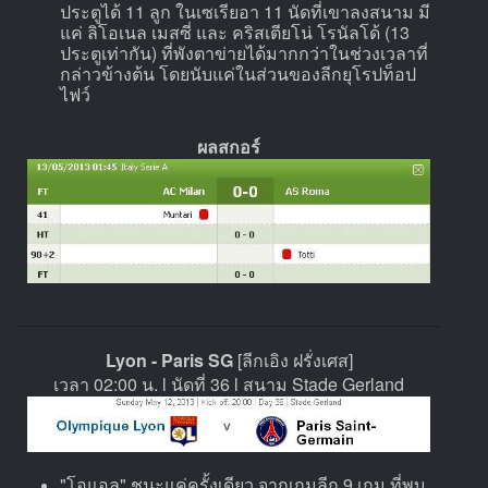
ประตูได้ 11 ลูก ในเซเรียอา 11 นัดที่เขาลงสนาม มี
แค่ ลิโอเนล เมสซี่ และ คริสเตียโน่ โรนัลโด้ (13
ประตูเท่ากัน) ที่พังตาข่ายได้มากกว่าในช่วงเวลาที่
กล่าวข้างต้น โดยนับแค่ในส่วนของลีกยุโรปท็อป
ไฟว์
ผลสกอร์
Lyon - Paris SG
[ลีกเอิง ฝรั่งเศส]
เวลา 02:00 น. l นัดที่ 36 l สนาม Stade Gerland
"โอแอล" ชนะแค่ครั้งเดียว จากเกมลีก 9 เกม ที่พบ