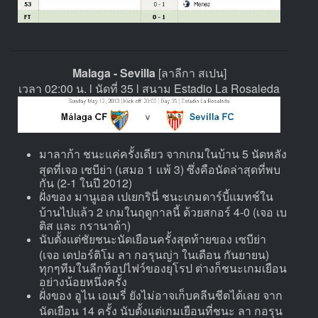
Malaga - Sevilla
[ลาลีกา สเปน]
เวลา 02:00 น. l นัดที่ 35 l สนาม Estadio La Rosaleda
มาลาก้า ชนะแค่ครั้งเดียว จากเกมในบ้าน 5 นัดหลัง
สุดที่เจอ เซบีย่า (เสมอ 1 แพ้ 3) ซึ่งคือนัดล่าสุดที่พบ
กัน (2-1 ในปี 2012)
ฝั่งของ มานูเอล เปเยกรินี่ ชนะเกมดาร์บี้แมทช์ใน
บ้านไปแล้ว 2 เกมในฤดูกาลนี้ ด้วยสกอร์ 4-0 (เจอ เบ
ติส และ กรานาด้า)
นับตั้งแต่ชัยชนะนัดเยือนครั้งสุดท้ายของ เซบีย่า
(เจอ เดปอร์ติโม ลา กอรุนญ่า ในเดือน กันยายน)
ทุกๆทีมในลีกท็อปไฟว์ของยุโรป ต่างก็ชนะเกมเยือน
อย่างน้อยหนึ่งครั้ง
ฝั่งของ อูไน เอเมรี่ ยังไม่อาจเก็บคลีนชีตได้เลย จาก
นัดเยือน 14 ครั้ง นับตั้งแต่เกมเยือนที่ชนะ ลา กอรุน