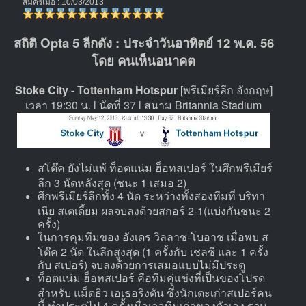
สมัครเมื่อ : 10/03/2013
สถิติ Opta 5 ลีกดัง : ประจำวันอาทิตย์ 12 พ.ค. 56
โดย คนเห็นอนาคต
Stoke City - Tottenham Hotspur
[พรีเมียร์ลีก อังกฤษ]
เวลา 19:30 น. l นัดที่ 37 l สนาม Britannia Stadium
สโต๊ค ยังไม่แพ้ ท็อตแน่ม ฮ็อทสเปอร์ ในศึกพรีเมียร์
ลีก 3 นัดหลังสุด (ชนะ 1 เสมอ 2)
ศึกพรีเมียร์ลีกทั้ง 4 นัด ระหว่างทั้งสองทีมที่ บริทา
เนีย สเตเดี้ยม ผลจบลงด้วยสกอร์ 2-1(แบ่งกันชนะ 2
ครั้ง)
ในการคุมทีมของ อังเดร วิลลาช-โบอาช เมื่อพบ ส
โต๊ค 2 นัด ในลีกสูงสุด (1 ครั้งกับ เชลซี และ 1 ครั้ง
กับ สเปอร์) จบลงด้วยการเสมอแบบไม่มีประตู
ท็อตแน่ม ฮ็อทสเปอร์ คือทีมคู่แข่งที่เป็นของโปรด
สำหรับ แม็ตธิว เอเธอริงตัน ซึ่งนักเตะเก่าสเปอร์คน
นี้ ทำประตูไป 4 ครั้งเมื่อเจอทีมเก่าของตัวเอง รวม