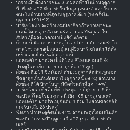
"ตราหมี" ต้องการชนะ 2 เกมสุดท้ายในบ้านฤดูกาล
นี้ เพื่อทำสถิติเทียบเท่าในลีกสูงสุดของตัวเอง ในการ
ชนะในบ้านมากที่สุดในฤดูกาลเดียว (16 ครั้งใน
ฤดูกาล 1991/92)
บาร์เซโลน่า จะคว้าแชมป์ลาลีกาถ้าพวกเขาชนะ
เกมนี้ ไม่ว่าคู่ เรอัล มาดริด เจอ เอสปันญ่อล ใน
สัปดาห์นี้ผลจะออกมาเป็นยังไงก็ตาม
ถ้าเกมนี้ ฟัลเกา ทำประตูได้ จะไปร่วมกับ กอนซาโล่
คาสโตร กลายเป็นสองผู้เล่นที่ยิง บาร์เซโลน่า ได้ทั้ง
เหย้าและเยือนในลีกฤดูกาลนี้
แอตเลติโก มาดริด เป็มที่โดน ลิโอเนล เมสซี่ ยิง
ประตูในลาลีกา มากกว่าทุกทีม (17 ลูก)
ฝั่งของ ดีเอโก้ ซิเมโอเน่ ทำประตูจากสัดส่วนลูกเซต
พีชสูงสุดเป็นอันดับสองในฤดูกาลนี้ (50%) ส่วนทาง
ฝั่งของ ตีโต้ บีลาโนบา มีสัดส่วนต่ำที่สุด (14%)
บาร์เซโลน่า คือทีมที่ทำประตูมากที่สุด จาก 5 ลีก
ท็อปไฟว์ในยุโรปฤดูกาลนี้ (ยิง 105 ประตู) ขณะที่
แอตเลติโก มาดริด อยู่อันดับ 4 ร่วม ในส่วนของสถิติ
เกมรับ (เสีย 28 ประตู)
ฟัลเกา ทำประตูคิดเป็น 44% จากประตูทั้งหมดในลีก
ของทีม "ตราหมี" ฤดูกาลนี้ สถิติสูงสุดเทียบเท่ากับ
เมสซี่
อเล็กซิส ซานเชซ มีส่วนใน 9 ประตู จาก 15 ลูกใน