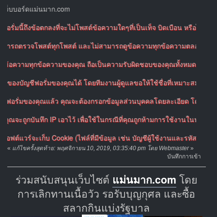
บอร์ดแม่นมาก.com
ี้ถึงข้อตกลงที่จะไม่โพสต์ข้อความใดๆที่เป็นเท็จ บิดเบือน หรือไม่เหมาะสม
มารถตรวจโพสต์ทุกโพสต์ และไม่สามารถดูข้อความทุกข้อความตลอดเวลาได้ ดัง
วามทุกข้อความของคุณ ถือเป็นความรับผิดชอบของคุณทั้งหมด โดยคุณยินยอมที่
บัญชีฟอรั่มของคุณได้ โดยทีมงานผู้ดูแลขอให้ใช้ชื่อที่เหมาะสม สำหรับบัญช
ั่มของคุณแล้ว คุณจะต้องกรอกข้อมูลส่วนบุคคลโดยละเอียด โดยข้อมูลที่กรอ
ูกบันทึก IP เอาไว้ เพื่อใช้ในกรณีที่คุณถูกห้ามการใช้งานในฟอรั่มหรือใน
วร์จะเก็บ Cookie (ไฟล์ที่มีข้อมูล เช่น บัญชีผู้ใช้งานและรหัสผ่านของคุณ
«
แก้ไขครั้งสุดท้าย: พฤศจิกายน 10, 2019, 03:35:40 pm โดย Webmaster
»
บันทึกการเข้า
ร่วมสนับสนุนเว็บไซต์
แม่นมาก.com
โดย
การเลิกทานเนื้อวัว รอรับบุญกุศล และซื้อ
สลากกินแบ่งรัฐบาล