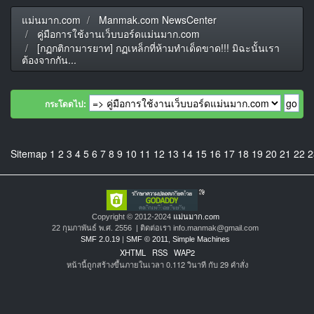
แม่นมาก.com
Manmak.com NewsCenter
คู่มือการใช้งานเว็บบอร์ดแม่นมาก.com
[กฏกติกามารยาท] กฏเหล็กที่ห้ามทำเด็ดขาด!!! มิฉะนั้นเรา
ต้องจากกัน...
กระโดดไป:
Sitemap
1
2
3
4
5
6
7
8
9
10
11
12
13
14
15
16
17
18
19
20
21
22
2
Copyright © 2012-2024
แม่นมาก.com
22 กุมภาพันธ์ พ.ศ. 2556 | ติดต่อเรา info.manmak@gmail.com
SMF 2.0.19
|
SMF © 2011
,
Simple Machines
XHTML
RSS
WAP2
หน้านี้ถูกสร้างขึ้นภายในเวลา 0.112 วินาที กับ 29 คำสั่ง