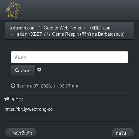
แม่นมาก.com
Gate to Web Trong
1xBET.com
สล็อต 1XBET 777 Gems Respin (รีวิวโดย Barbatos888)
ค้นหา
สิงหาคม 07, 2026, 11:03:07 am
ข่าว:
https://bit.ly/webtrong-co
« หน้าที่แล้ว
ต่อไป »