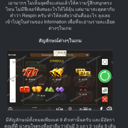
เอามากๆ ไม่เห็นจุดที่จะเล่นแล้วให้ความรู้สึกสนุกตรง
ไหน ไม่มีฟีเจอร์พิเศษอะไรให้ได้ลุ้น แต่มามาสะดุดตากับ
คำว่า Respin ครับ ทำให้สงสัยว่ามันคืออะไร ลุงเลย
เข้าไปดูในส่วนของ Information เพื่อที่จะอ่านรายละเอียด
ต่างๆในเกม
สัญลักษณ์ต่างๆในเกม
มีสัญลักษณ์ทั้งหมดเพียงแค่ 8 ตัวเท่านั้นครับ และมีอัตรา
คูณที่ดี น่าสนใจตรงที่อย่าลืมว่ามันมี 3 แถว 3 วงล้อ 5 เส้น