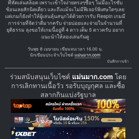
ที่หัดเล่นสล็อต เพราะเข้าใจง่ายตรงๆซื่อๆ ไม่มีอะไรซับ
ซ้อนเลยสักนิดเดียว และถึงแม้จะไม่มีฟีเจอร์พิเศษใดๆเลย
แต่เกมก็ยังทำให้ผู้เล่นลุ้นสนุกได้ด้วยการรับ Respin เกมมี
การจ่ายที่จัดว่าดีมากครับ จ่ายบ่อยและจ่ายในจำนวนที่
ยุติธรรม ลุงขอให้เกมนี้อยู่ที่ 4 ดาว เต็ม 5 ดาวครับ อยาก
แนะนำให้ลองเล่นกันดู
วันพุธ 8 เมษายน เขียนจบเวลา 16.00 น.
นักเขียนประจำเว็บไซต์
แม่นมาก.com
บันทึกการเข้า
ร่วมสนับสนุนเว็บไซต์
แม่นมาก.com
โดย
การเลิกทานเนื้อวัว รอรับบุญกุศล และซื้อ
สลากกินแบ่งรัฐบาล