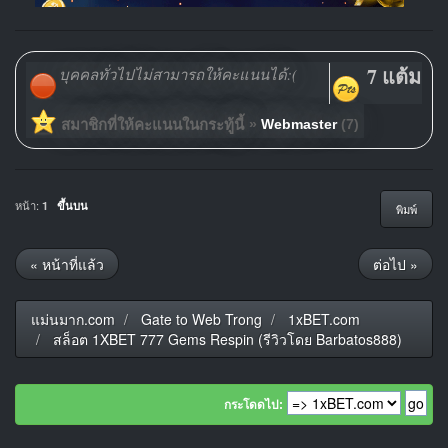
7 แต้ม
บุคคลทั่วไปไม่สามารถให้คะแนนได้:(
สมาชิกที่ให้คะแนนในกระทู้นี้
»
Webmaster
(7)
หน้า:
1
ขึ้นบน
พิมพ์
« หน้าที่แล้ว
ต่อไป »
แม่นมาก.com
Gate to Web Trong
1xBET.com
สล็อต 1XBET 777 Gems Respin (รีวิวโดย Barbatos888)
กระโดดไป: