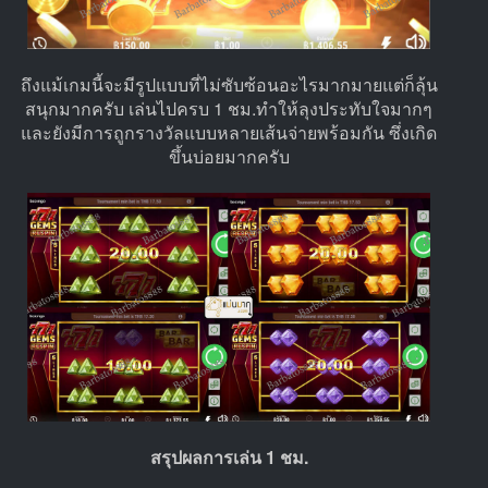
ถึงแม้เกมนี้จะมีรูปแบบที่ไม่ซับซ้อนอะไรมากมายแต่ก็ลุ้น
สนุกมากครับ เล่นไปครบ 1 ชม.ทำให้ลุงประทับใจมากๆ
และยังมีการถูกรางวัลแบบหลายเส้นจ่ายพร้อมกัน ซึ่งเกิด
ขึ้นบ่อยมากครับ
สรุปผลการเล่น 1 ชม.