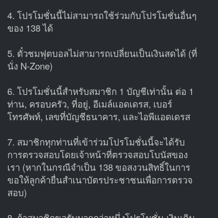
4. โปรโมชั่นนี้ไม่สามารถใช้ร่วมกับโปรโมชั่นอื่นๆ
ของ 138 ได้
5. ตั๋วชมฟุตบอลไม่สามารถเปลี่ยนเป็นเงินสดได้ (ที่
นั่ง N-Zone)
6. โปรโมชั่นนี้สำหรับสมาชิก 1 บัญชีเท่านั้น ต่อ 1
ท่าน, ครอบครัว, ที่อยู่, อีเมล์แอดเดรส, เบอร์
โทรศัพท์, เลขที่บัญชีธนาคาร, และไอพีแอดเดรส
7. สมาชิกทุกท่านที่เข้าร่วมโปรโมชั่นนี้จะได้รับ
การตรวจสอบโดยเจ้าหน้าที่ตรวจสอบโบนัสของ
เรา (หากในกรณีจำเป็น 138 ขอสงวนสิทธิ์ในการ
ขอให้ลูกค้ายื่นสำเนาบัตรประชาชนเพื่อการตรวจ
สอบ)
8. ถ้าสมาชิกขอรับมากกว่าหนึ่งโปรโมชั่น เงินเดิม