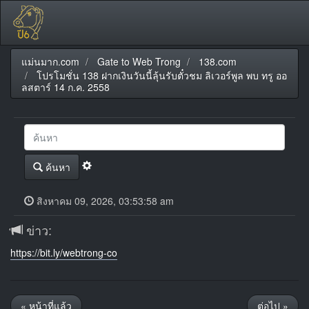
แม่นมาก.com
Gate to Web Trong
138.com
โปรโมชั่น 138 ฝากเงินวันนี้ลุ้นรับตั๋วชม ลิเวอร์พูล พบ ทรู ออ
ลสตาร์ 14 ก.ค. 2558
ค้นหา
สิงหาคม 09, 2026, 03:53:58 am
ข่าว:
https://bit.ly/webtrong-co
« หน้าที่แล้ว
ต่อไป »