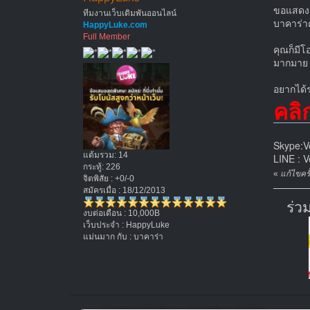
ขอแสดงคว
ทีมงานเว็บเดิมพันออนไลน์
บาคาร่า
HappyLuke.com
Full Member
คุณก็มีโ
มากมาย ท
อยากได้
คลิก
Skype:V
แต้มรวม: 14
LINE : V
กระทู้: 226
«
แก้ไขคร
จิตพิสัย : +0/-0
สมัครเมื่อ : 18/12/2013
ร่ว
งบต่อเดือน : 10,000B
เว็บประจำ : HappyLuke
แม่นมาก กับ : บาคาร่า