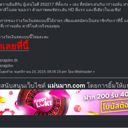
ามยินดีกับ ผู้เล่นไอดี 252217 ที่ทั้งเก่ง + เฮง ที่สมัครเล่นกับเวร่าจอห์น 
คาสิโนสด ของเรา ด้วยภาพคมชัดระดับ HD ที่แรก และที่เดียวในเอเชีย!
อกาสชนะรางวัลเงินสดแบบนี้ได้ง่ายๆ เพียงแค่สมัครเป็นสมาชิกกับเราที่นี้ แล
ี่เวร่าจอห์น คาสิโนตัวจริงของคุณ
รางวัลเงินสดแบบนี้ไหมละคะ
เลยที่นี้
erajohn.th
erajohn
ั้งสุดท้าย: พฤศจิกายน 19, 2019, 08:06:16 pm โดย Webmaster
»
มสนับสนุนเว็บไซต์
แม่นมาก.com
โดยการยิ้มให้แ