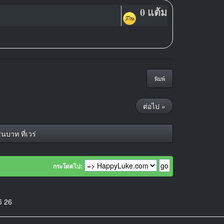
0 แต้ม
พิมพ์
ต่อไป »
นบาท ที่เวร่
กระโดดไป:
5
26