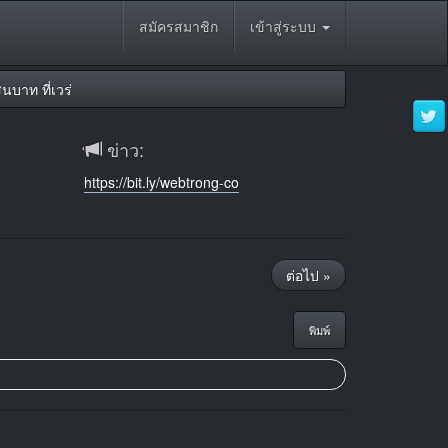
สมัครสมาชิก
เข้าสู่ระบบ
นบาท ที่เวร่
ข่าว:
https://bit.ly/webtrong-co
ต่อไป »
พิมพ์