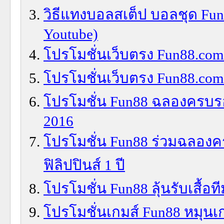
วิธีแทงบอลสเต็ป บอลชุด Fun8
Youtube)
โปรโมชั่นเว็บตรง Fun88.co
โปรโมชั่นเว็บตรง Fun88.co
โปรโมชั่น Fun88 ฉลองครบรอบ
2016
โปรโมชั่น Fun88 ร่วมฉลองคร
ฟิลิปปินส์ 1 ปี
โปรโมชั่น Fun88 ลุ้นรับเสื้อ
โปรโมชั่นเกมส์ Fun88 หมุนเก