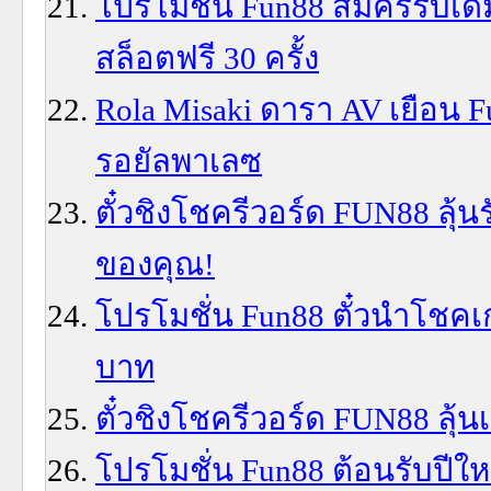
โปรโมชั่น Fun88 สมัครรับเดิ
สล็อตฟรี 30 ครั้ง
Rola Misaki ดารา AV เยือน Fu
รอยัลพาเลซ
ตั๋วชิงโชครีวอร์ด FUN88 ลุ้น
ของคุณ!
โปรโมชั่น Fun88 ตั๋วนำโชคเก
บาท
ตั๋วชิงโชครีวอร์ด FUN88 ลุ้น
โปรโมชั่น Fun88 ต้อนรับปีให