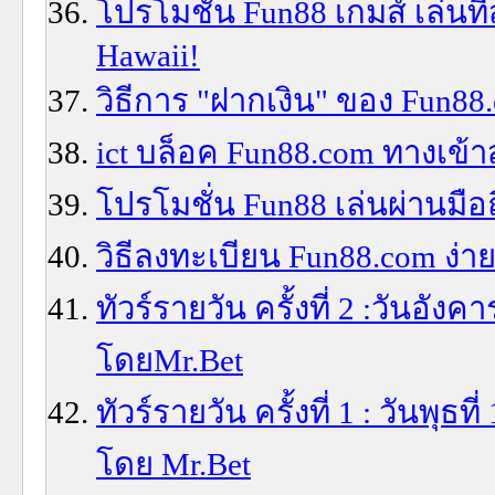
โปรโมชั่น Fun88 เกมส์ เล่นที่
Hawaii!
วิธีการ "ฝากเงิน" ของ Fun8
ict บล็อค Fun88.com ทางเข้าส
โปรโมชั่น Fun88 เล่นผ่านมือถื
วิธีลงทะเบียน Fun88.com ง่า
ทัวร์รายวัน ครั้งที่ 2 :วันอัง
โดยMr.Bet
ทัวร์รายวัน ครั้งที่ 1 : วันพุ
โดย Mr.Bet