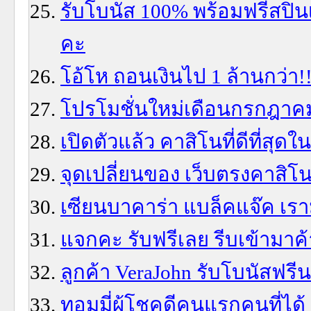
รับโบนัส 100% พร้อมฟรีสปินเ
คะ
โอ้โห ถอนเงินไป 1 ล้านกว่า!!
โปรโมชั่นใหม่เดือนกรกฎาคม
เปิดตัวแล้ว คาสิโนที่ดีที่สุด
จุดเปลี่ยนของ เว็บตรงคาสิโน
เซียนบาคาร่า แบล็คแจ๊ค เราม
แจกคะ รับฟรีเลย รีบเข้ามาค
ลูกค้า VeraJohn รับโบนัสฟรีน
ทอมมี่ผู้โชคดีคนแรกคนที่ได้