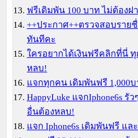
ฟรีเดิมพัน 100 บาท ไม่ต้องฝา
++ประกาศ++ตรวจสอบรายชื่อผู้
ทันทีคะ
ใครอยากได้เงินฟรีคลิกที่นี่ ท
หลบ!
แจกทุกคน เดิมพันฟรี 1,000บา
HappyLuke แจกIphone6s รัวๆ
อื่นต้องหลบ!
แจก Iphone6s เดิมพันฟรี และ