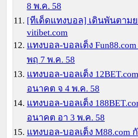
8 พ.ค. 58
[ทีเด็ดแทงบอล] เดินพันตามย
vitibet.com
แทงบอล-บอลเต็ง Fun88.com
พฤ 7 พ.ค. 58
แทงบอล-บอลเต็ง 12BET.com 
อนาคต จ 4 พ.ค. 58
แทงบอล-บอลเต็ง 188BET.com
อนาคต อา 3 พ.ค. 58
แทงบอล-บอลเต็ง M88.com ก