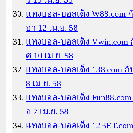
แทงบอล-บอลเต็ง W88.com ก
อา 12 เม.ย. 58
แทงบอล-บอลเต็ง Vwin.com 
ศ 10 เม.ย. 58
แทงบอล-บอลเต็ง 138.com ก
8 เม.ย. 58
แทงบอล-บอลเต็ง Fun88.com
อ 7 เม.ย. 58
แทงบอล-บอลเต็ง 12BET.com 