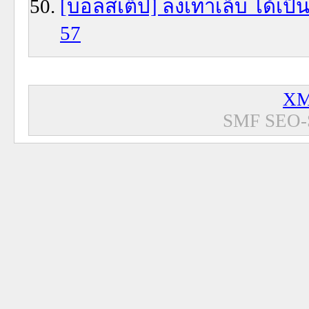
[บอลสเต็ป] ลงเท่าเล็บ ได้เป
57
XM
SMF SEO-