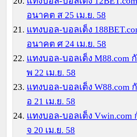
แทงบอล-บอลเต็ง 12BET.com 
อนาคต ส 25 เม.ย. 58
แทงบอล-บอลเต็ง 188BET.com
อนาคต ศ 24 เม.ย. 58
แทงบอล-บอลเต็ง M88.com ก
พ 22 เม.ย. 58
แทงบอล-บอลเต็ง W88.com ก
อ 21 เม.ย. 58
แทงบอล-บอลเต็ง Vwin.com 
จ 20 เม.ย. 58