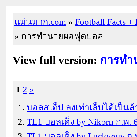
แม่นมาก.com
»
Football Facts + 
» การทำนายผลฟุตบอล
View full version:
การทำ
1
2
»
บอลสเต็ป ลงเท่าเล็บได้เป็นล
TL1 บอลเต็ง by Nikorn ก.พ. 
TL1 บอลเต็ง by Luckyguy ก.