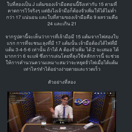
ใบที่สองเป็น J แต้มของเจ้ามือตอนนี้จึงเท่ากับ 15 ตามที่
คาดการไว้จริงๆ แต่ยังไงเจ้ามือก็ต้องจั่วเพิ่มให้ได้ไม่ต่ำ
กว่า 17 แน่นอน และใบที่สามของเจ้ามือคือ 9 ผลรวมคือ
24 และเกิน 21
จากรูปตานี้จะเห็นว่าการที่เจ้ามือมี 15 แต้มจากไพ่สองใบ
แรก การที่จะชนะลุงที่มี 17 แต้มนั้น เจ้ามือต้องได้ไพ่ที่มี
แต้ม 3-4-5-6 เท่านั้น ถ้าได้ A ต้องจั่วเพิ่ม ได้ 2 จะเสมอ ได้
มากกว่า 6 จะแพ้ ซึ่งการเล่นโดยที่ลุงใช้หลักการนี้ จะช่วย
ให้การคำนวนความเหมาะสมว่าจะหยุดจั่วไพ่เมื่อได้แต้ม
เท่าไหร่ทำได้อย่างง่ายดายและรวดเร็ว
ตัวอย่างที่สอง