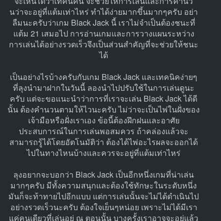
จะเห็นได้ว่าเทคนิคนี้ จะช่วยให้การเล่นและการคำนว
นว่าจะอยู่ที่แต้มเท่าไหร่ ทำได้ง่ายมากขึ้นมากๆครับ อย่า
ลืมนะครับว่าเกม Black Jack นี้ เราไม่จำเป็นต้องชนะที่
แต้ม 21 เสมอไป การอ่านเกมและการวางแผนระหว่าง
การเล่นได้อย่างรวดเร็วจึงเป็นส่วนสำคัญที่จะช่วยให้ชนะ
ได้
เป็นอย่างไรบ้างครับกับเกม Black Jack และเทคนิคง่ายๆ
ที่ลุงนำมาฝากในวันนี้ ลองนำไปปรับใช้ในการเล่นดูนะ
ครับ แต่จะขอแนะนำว่าการที่เราจะเล่น Black Jack ได้ดี
นั้น ต้องคำนวนตามให้ไวนะครับ ไม่ว่าจะเป็นไพ่ในฝั่งของ
เจ้ามือหรือฝั่งเราเอง ข้อนี้ต้องฝึกฝนและอาศัย
ประสบการณ์ในการเล่นพอสมควร ถ้าคล่องแล้วจะ
สามารถรู้ได้โดยอัตโนมัติว่า ต้องได้ไพ่อะไรผลจะออกได้
ไปในทางไหนบ้างและควรจะอยู่ที่แต้มเท่าไหร่
ลุงอยากจะบอกว่า Black Jack เป็นอีกหนึ่งเกมที่น่าเล่น
มากๆครับ มีทั้งความสนุกและต้องใช้ทักษะในระดับหนึ่ง
มันก็จะท้าทายไปอีกแบบ แต่การเล่นนั้นจะไม่ได้ดำเนินไป
อย่างรวดเร็วนะครับ ต้องใจเย็นๆหน่อย เพราะไม่ได้มีเรา
แค่คนเดียวที่เล่นอยู่ ณ ตอนนั้น บางครั้งเราอาจจะอยู่แล้ว