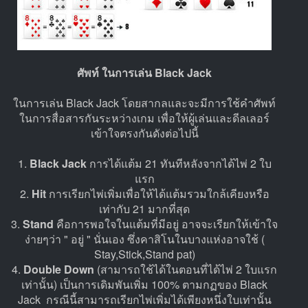
ศัพท์ ในการเล่น Black Jack
ในการเล่น Black Jack โดยสากลและจะมีการใช้คำศัพท์
ในการสื่อสารกันระหว่างเกม เพื่อให้ผู้เล่นและดีลเลอร์
เข้าใจตรงกันดังต่อไปนี้
1.
Black Jack
การได้แต้ม 21 ทันทีหลังจากได้ไพ่ 2 ใบ
แรก
2.
Hit
การเรียกไพ่เพิ่มเพื่อให้ได้แต้มรวมใกล้เคียงหรือ
เท่ากับ 21 มากที่สุด
3.
Stand
คือการพอใจในแต้มที่มีอยู่ อาจจะเรียกให้เข้าใจ
ง่ายๆว่า " อยู่ " นั่นเอง ซึ่งคาสิโนในบางแห่งอาจใช้ (
Stay,Stick,Stand pat)
4.
Double Down
(สามารถใช้ได้ในตอนที่ได้ไพ่ 2 ใบแรก
เท่านั้น) เป็นการเดิมพันเพิ่ม 100% ตามกฏของ Black
Jack กรณีนี้สามารถเรียกไพ่เพิ่มได้เพียงหนึ่งใบเท่านั้น