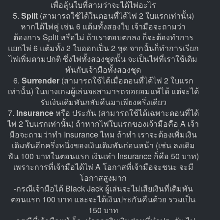
เพื่อลุ้นใบที่สามว่าจะได้ไพ่อะไร
5.
Split
(สามารถใช้ได้ในตอนที่ได้ไพ่ 2 ใบแรกเท่านั้น)
หากได้ไพ่คู่ เช่น 6 แต้มทั้งสองใบ เจ้ามือจะถามว่า
ต้องการ Split หรือไม่ ถ้าเราตอบตกลง ก็จะต้องทำการ
แยกไพ่ 6 แต้มทั้ง 2 ใบออกเป็น 2 ชุด จากนั้นก็ทำการเรียก
ไพ่เพิ่มตามปกติ ซึ่งไพ่ทั้งสองชุดนั้น จะเป็นไพ่ที่เราใช้เดิม
พันกับเจ้ามือทั้งสองชุด
6.
Surrender
(สามารถใช้ได้เมื่อตอนที่ได้ไพ่ 2 ใบแรก
เท่านั้น) ในบางเกมผู้เล่นจะสามารถขอยอมแพ้ได้ แต่จะได้
รับเงินเดิมพันกลับคืนมาเพียงครึ่งเดียว
7.
Insurance
หรือ ประกัน (สามารถใช้ได้เฉพาะตอนที่ได้
ไพ่ 2 ใบแรกเท่านั้น) ถ้าหากไพ่ใบแรกของเจ้ามือคือ A เจ้า
มือจะถามว่าทำ Insurance ไหม ถ้าทำ เราจะต้องเพิ่มเงิน
เดิมพันอีกครึ่งหนึ่งของเงินเดิมพันก่อนหน้า (เช่น ลงเดิม
พัน 100 บาทในตอนแรก เงินเทำ Insurance ก็คือ 50 บาท)
เพราะการที่เจ้ามือได้ไพ่ A โอกาสที่เจ้ามือจะชนะ จะมี
โอกาสสูงมาก
-กรณีเจ้ามือได้ Black Jack ผู้เล่นจะไม่เสียเงินที่เดิมพัน
ตอนแรก 100 บาท และจะได้เงินประกันคืนด้วย รวมเป็น
150 บาท