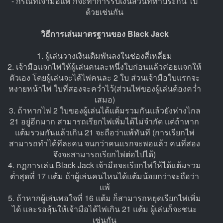
- กรณีที่เจ้ามือแพ้ ก็จะทำการริบเงินส่วนที่ทำประกัน ไป
ด้วยเช่นกัน
วิธีการเล่นมาตรฐานของ Black Jack
1. ผู้เล่นวางเงินเดิมพันลงในช่องสี่เหลี่ยม
2. เจ้ามือแจกไพ่ให้ผู้เล่นคนละหนึ่งใบก่อนแล้วค่อยแจกให้
ตัวเอง โดยผู้เล่นจะได้ไพ่คนละ 2 ใบ ส่วนเจ้ามือใบแรกจะ
หงายหน้าไพ่ ใบที่สองจะคว่ำไว้(ส่วนไพ่ของผู้เล่นต้องคว่ำ
เสมอ)
3. ถ้าหากไพ่ 2 ใบของผู้เล่นได้แต้มรวมกันแล้วยังห่างไกล
21 อยู่อีกมาก สามารถเรียกไพ่เพิ่มได้ไม่จำกัด แต่ถ้าหาก
แต้มรวมกันแล้วเกิน 21 จะถือว่าแพ้ทันที (การเรียกไพ่
สามารถทำได้ทีละคน จนกว่าคนแรกจะพอแล้ว คนที่สอง
จึงจะสามารถเรียกไพ่ต่อไปได้)
4. กฏการเล่น Black Jack เจ้ามือจะเรียกไพ่ให้ได้แต้มรวม
ต่ำสุดที่ 17 แต้ม ถ้าผู้เล่นคนไหนได้แต้มน้อยกว่าจะถือว่า
แพ้
5. ถ้าหากผู้เล่นพอใจที่ 16 แต้ม ก็สามารถหยุดเรียกไพ่เพิ่ม
ได้ และรอลุ้นให้เจ้ามือได้ไพ่เกิน 21 แต้ม ผู้เล่นก็จะชนะ
เช่นกัน