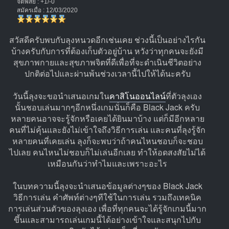
จิตพิสัย : +1/-0
สมัครเมื่อ : 12/03/2020
สวัสดีครับพบกับลุงหนวดอีกเช่นเคย ช่วงนี้เป็นอย่างไรกัน
บ้างครับกับการที่ต้องเก็บตัวอยู่บ้าน หวังว่าทุกคนจะยังมี
สุขภาพกายและสุขภาพจิตที่ดีเพื่อที่จะดำเนินชีวิตอย่าง
ปกติต่อไปและผ่านพ้นช่วงเวลานี้ไปให้ได้นะครับ
วันนี้ลุงจะขอนำเสนอเกมใน
คาสิโนออนไลน์
ที่ตัวลุงเอง
นั้นชอบเล่นมากๆอีกหนึ่งเกมนั่นก็คือ Black Jack ครับ
หลายคนอาจจะรู้จักหรือเคยได้ยินมาบ้าง แต่ก็มีอีกหลาย
คนที่ไม่คุ้นและยังไม่เข้าใจถึงวิธีการเล่น และคนที่ลุงรู้จัก
หลายคนที่เคยเล่น ลุงก็จะพบว่าถ้าคนไหนชอบก็จะชอบ
ไปเลย คนไหนไม่ชอบก็ไม่เล่นอีกเลย ทำให้อดสงสัยไม่ได้
เหมือนกันว่าทำไมและเพราะอะไร
ในบทความนี้ลุงจะนำเสนอข้อมูลต่างๆของ Black Jack
วิธีการเล่น คำศัพท์ต่างๆทีใช้ในการเล่น รวมถึงเทคนิค
การเล่นส่วนตัวของลุงเอง เพื่อที่ทุกคนจะได้รู้จักเกมนี้มาก
ขึ้นและสามารถเล่นเกมนี้ได้อย่างเข้าใจและสนุกไปกับ