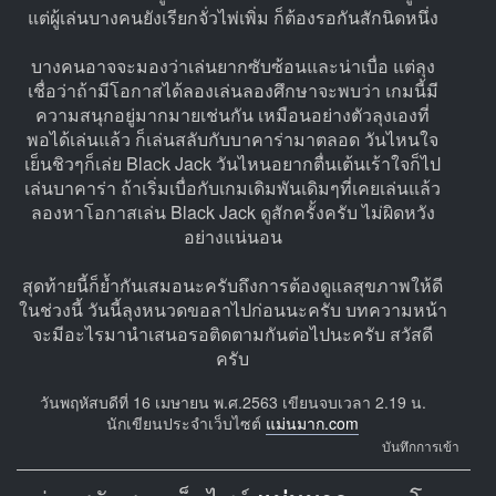
แต่ผู้เล่นบางคนยังเรียกจั่วไพ่เพิ่ม ก็ต้องรอกันสักนิดหนึ่ง
บางคนอาจจะมองว่าเล่นยากซับซ้อนและน่าเบื่อ แต่ลุง
เชื่อว่าถ้ามีโอกาสได้ลองเล่นลองศึกษาจะพบว่า เกมนี้มี
ความสนุกอยู่มากมายเช่นกัน เหมือนอย่างตัวลุงเองที่
พอได้เล่นแล้ว ก็เล่นสลับกับบาคาร่ามาตลอด วันไหนใจ
เย็นชิวๆก็เล่ย Black Jack วันไหนอยากตื่นเต้นเร้าใจก็ไป
เล่นบาคาร่า ถ้าเริ่มเบื่อกับเกมเดิมพันเดิมๆที่เคยเล่นแล้ว
ลองหาโอกาสเล่น Black Jack ดูสักครั้งครับ ไม่ผิดหวัง
อย่างแน่นอน
สุดท้ายนี้ก็ย้ำกันเสมอนะครับถึงการต้องดูแลสุขภาพให้ดี
ในช่วงนี้ วันนี้ลุงหนวดขอลาไปก่อนนะครับ บทความหน้า
จะมีอะไรมานำเสนอรอติดตามกันต่อไปนะครับ สวัสดี
ครับ
วันพฤหัสบดีที่ 16 เมษายน พ.ศ.2563 เขียนจบเวลา 2.19 น.
นักเขียนประจำเว็บไซต์
แม่นมาก.com
บันทึกการเข้า