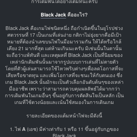
การเดิมพันได้อย่างเต็มที่นะครับ
Black Jack
คืออะไร?
Black Jack คือเกมไพ่ชนิดหนึ่ง ถือกำเนิดขึ้นในยุโรปช่วง
ศตวรรษที่ 17 เป็นเกมที่เล่นง่าย กติกาไม่ยุ่งยากคือมีเป้า
หมายที่ต้องนำเลขบนไพ่ในมือมารวมกัน ให้ได้หรือใกล้
เคียง 21 มากที่สุด แต่ห้ามเกินนะครับ มิเช่นนั้นในตานั้น
จะถือว่าแพ้ทันที และเหตุผลที่ Black Jack เป็นที่นิยมของ
เหล่านักเดิมพันนั้นมาจากรูปแบบการเล่นที่ไม่ตายตัว
โดยที่ตัวผู้เล่นสามารถใช้ไหวพริบต่างๆเพื่อลดโอกาสที่จะ
เสียหรือขาดทุน และเพิ่มโอกาสที่จะชนะให้กับตนเอง ซึ่ง
เกม Black Jack นั้นมักจะเป็นตัวเลือกอันดับต้นๆของเหล่า
มืออาชีพ เพราะว่าสามารถควบคุมผลลัพธ์ได้มากกว่า
การเดิมพันในเกมอื่นๆ ขึ้นอยู่กับการตัดสินใจเป็นหลัก เป็น
เกมที่ใช้ดวงน้อยและเน้นใช้สมองในการเดินเกม
รายละเอียดของแต้มหน้าไพ่จะมีดังนี้
1. ไพ่
A
(เอช) มีค่าเท่ากับ 1 หรือ 11 ขึ้นอยู่กับกฏของ
Black Jack