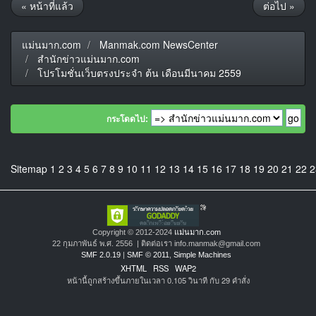
« หน้าที่แล้ว
ต่อไป »
แม่นมาก.com
Manmak.com NewsCenter
สำนักข่าวแม่นมาก.com
โปรโมชั่นเว็บตรงประจำ ต้น เดือนมีนาคม 2559
กระโดดไป:
Sitemap
1
2
3
4
5
6
7
8
9
10
11
12
13
14
15
16
17
18
19
20
21
22
2
Copyright © 2012-2024
แม่นมาก.com
22 กุมภาพันธ์ พ.ศ. 2556 | ติดต่อเรา info.manmak@gmail.com
SMF 2.0.19
|
SMF © 2011
,
Simple Machines
XHTML
RSS
WAP2
หน้านี้ถูกสร้างขึ้นภายในเวลา 0.105 วินาที กับ 29 คำสั่ง