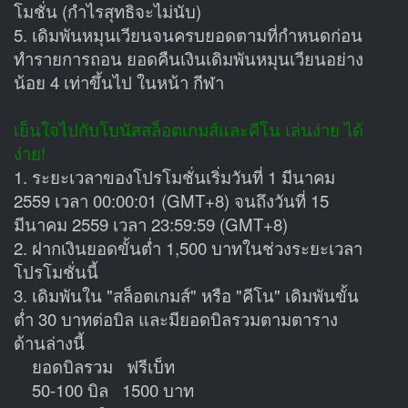
โมชั่น (กำไรสุทธิจะไม่นับ)
5. เดิมพันหมุนเวียนจนครบยอดตามที่กำหนดก่อน
ทำรายการถอน ยอดคืนเงินเดิมพันหมุนเวียนอย่าง
น้อย 4 เท่าขึ้นไป ในหน้า กีฬา
เย็นใจไปกับโบนัสสล็อตเกมส์และคีโน เล่นง่าย ได้
ง่าย!
1. ระยะเวลาของโปรโมชั่นเริ่มวันที่ 1 มีนาคม
2559 เวลา 00:00:01 (GMT+8) จนถึงวันที่ 15
มีนาคม 2559 เวลา 23:59:59 (GMT+8)
2. ฝากเงินยอดขั้นต่ำ 1,500 บาทในช่วงระยะเวลา
โปรโมชั่นนี้
3. เดิมพันใน "สล็อตเกมส์" หรือ "คีโน" เดิมพันขั้น
ต่ำ 30 บาทต่อบิล และมียอดบิลรวมตามตาราง
ด้านล่างนี้
ยอดบิลรวม ฟรีเบ็ท
50-100 บิล 1500 บาท