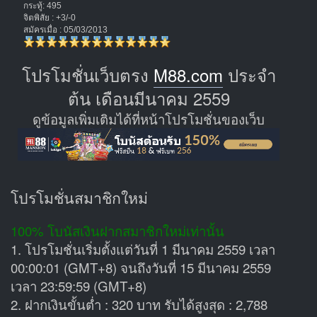
กระทู้: 495
จิตพิสัย : +3/-0
สมัครเมื่อ : 05/03/2013
โปรโมชั่นเว็บตรง
M88.com
ประจำ
ต้น เดือนมีนาคม 2559
ดูข้อมูลเพิ่มเติมได้ที่หน้าโปรโมชั่นของเว็บ
โปรโมชั่นสมาชิกใหม่
100% โบนัสเงินฝากสมาชิกใหม่เท่านั้น
1. โปรโมชั่นเริ่มตั้งแต่วันที่ 1 มีนาคม 2559 เวลา
00:00:01 (GMT+8) จนถึงวันที่ 15 มีนาคม 2559
เวลา 23:59:59 (GMT+8)
2. ฝากเงินขั้นต่ำ : 320 บาท รับได้สูงสุด : 2,788