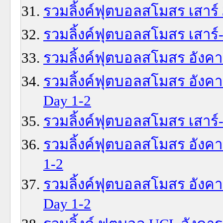
รวมลิ้งค์ฟุตบอลสโมสร เสาร์ 3
รวมลิ้งค์ฟุตบอลสโมสร เสาร์-
รวมลิ้งค์ฟุตบอลสโมสร อังคา
รวมลิ้งค์ฟุตบอลสโมสร อังคาร
Day 1-2
รวมลิ้งค์ฟุตบอลสโมสร เสาร์-
รวมลิ้งค์ฟุตบอลสโมสร อังคาร
1-2
รวมลิ้งค์ฟุตบอลสโมสร อังคาร
Day 1-2