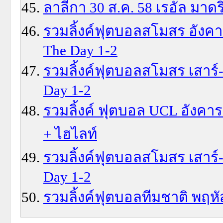
ลาลีกา 30 ส.ค. 58 เรอัล มาดร
รวมลิ้งค์ฟุตบอลสโมสร อังคาร-
The Day 1-2
รวมลิ้งค์ฟุตบอลสโมสร เสาร์-
Day 1-2
รวมลิ้งค์ ฟุตบอล UCL อังคาร
+ ไฮไลท์
รวมลิ้งค์ฟุตบอลสโมสร เสาร์-
Day 1-2
รวมลิ้งค์ฟุตบอลทีมชาติ พฤหัส