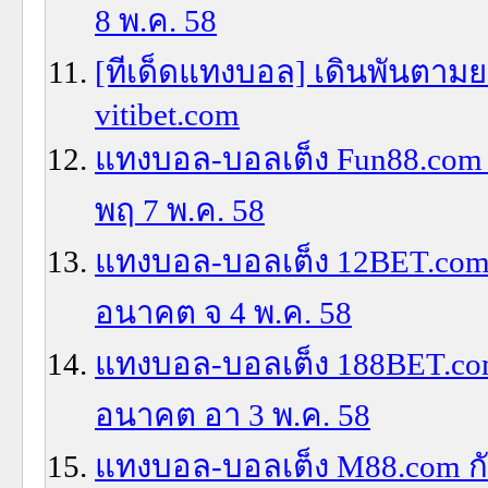
8 พ.ค. 58
[ทีเด็ดแทงบอล] เดินพันตามย
vitibet.com
แทงบอล-บอลเต็ง Fun88.com
พฤ 7 พ.ค. 58
แทงบอล-บอลเต็ง 12BET.com 
อนาคต จ 4 พ.ค. 58
แทงบอล-บอลเต็ง 188BET.com
อนาคต อา 3 พ.ค. 58
แทงบอล-บอลเต็ง M88.com ก