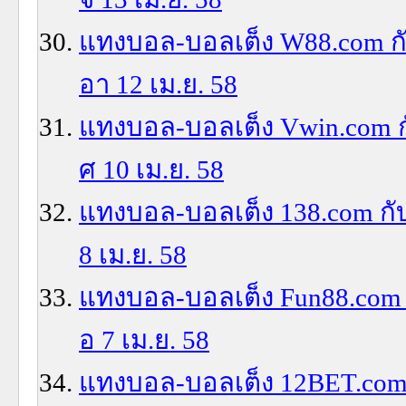
แทงบอล-บอลเต็ง W88.com ก
อา 12 เม.ย. 58
แทงบอล-บอลเต็ง Vwin.com 
ศ 10 เม.ย. 58
แทงบอล-บอลเต็ง 138.com ก
8 เม.ย. 58
แทงบอล-บอลเต็ง Fun88.com
อ 7 เม.ย. 58
แทงบอล-บอลเต็ง 12BET.com 