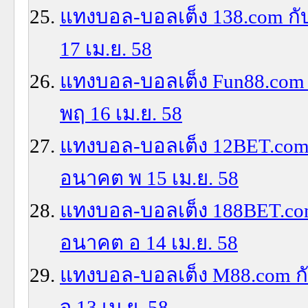
แทงบอล-บอลเต็ง 138.com ก
17 เม.ย. 58
แทงบอล-บอลเต็ง Fun88.com
พฤ 16 เม.ย. 58
แทงบอล-บอลเต็ง 12BET.com 
อนาคต พ 15 เม.ย. 58
แทงบอล-บอลเต็ง 188BET.com
อนาคต อ 14 เม.ย. 58
แทงบอล-บอลเต็ง M88.com ก
จ 13 เม.ย. 58