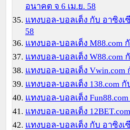
อนาคต จ 6 เม.ย. 58
แทงบอล-บอลเต็ง กับ อาซิงเ
58
แทงบอล-บอลเต็ง M88.com กับ
แทงบอล-บอลเต็ง W88.com กับ
แทงบอล-บอลเต็ง Vwin.com กั
แทงบอล-บอลเต็ง 138.com กับ
แทงบอล-บอลเต็ง Fun88.com ก
แทงบอล-บอลเต็ง 12BET.com ก
แทงบอล-บอลเต็ง กับ อาซิงเซี