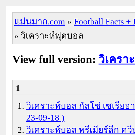
แม่นมาก.com
»
Football Facts + 
» วิเคราะห์ฟุตบอล
View full version:
วิเครา
1
วิเคราะห์บอล กัลโช่ เซเรียอา
23-09-18 )
วิเคราะห์บอล พรีเมียร์ลีก ควี