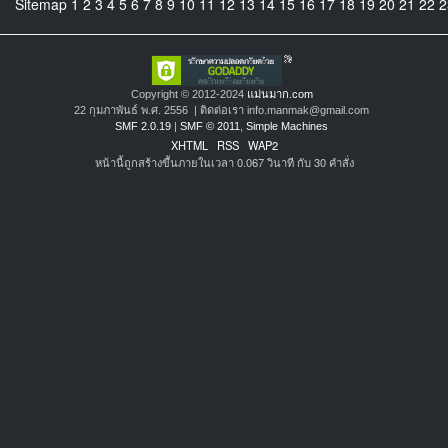
Sitemap
1
2
3
4
5
6
7
8
9
10
11
12
13
14
15
16
17
18
19
20
21
22
2
Copyright © 2012-2024
แม่นมาก.com
22 กุมภาพันธ์ พ.ศ. 2556 | ติดต่อเรา info.manmak@gmail.com
SMF 2.0.19
|
SMF © 2011
,
Simple Machines
XHTML
RSS
WAP2
หน้านี้ถูกสร้างขึ้นภายในเวลา 0.067 วินาที กับ 30 คำสั่ง