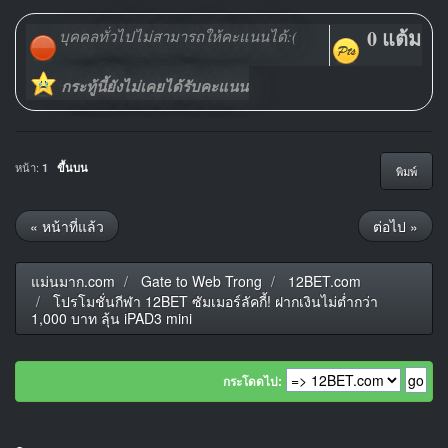
0 แต้ม
บุคคลทั่วไปไม่สามารถให้คะแนนได้:(
กระทู้นี้ยังไม่เคยได้รับคะแนน
หน้า:
1
ขึ้นบน
พิมพ์
« หน้าที่แล้ว
ต่อไป »
แม่นมาก.com
Gate to Web Trong
12BET.com
โปรโมชั่นกีฬา 12BET ซัมเมอร์ลัคกี้! ฝากเงินไม่ต่ำกว่า
1,000 บาท ลุ้น iPAD3 mini
กระโดดไป: