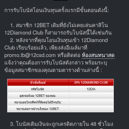
การรับโบนัสโอนเงินทุนครั้งแรกมีขั้นตอนดังนี้:
1. สมาชิก 12BET เดิมที่ยังไม่เคยเล่นคาสิโน
12Diamond Club ก็สามารถรับโบนัสนี้ได้เช่นกัน
2. หลังจากที่คุณโอนเงินทุนเข้า 12Diamond
Club เรียบร้อยแล้ว, เพียงส่งอีเมล์มาที่
promo.tb@12csd.com หรือติดต่อ
ห้องสนทนาสด
แจ้งว่าคุณต้องการรับโบนัสดังกล่าว พร้อมระบุ
ข้อมูลสมาชิกของคุณตามตารางด้านล่างนี้ :
3. โบนัสเติมเงินจะถูกเครดิตภายใน 48 ชั่วโมง