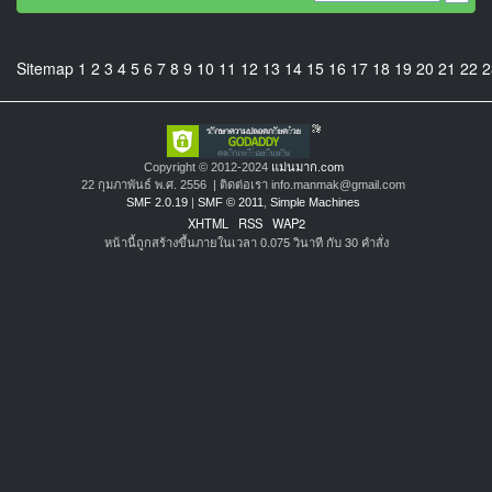
Sitemap
1
2
3
4
5
6
7
8
9
10
11
12
13
14
15
16
17
18
19
20
21
22
2
Copyright © 2012-2024
แม่นมาก.com
22 กุมภาพันธ์ พ.ศ. 2556 | ติดต่อเรา info.manmak@gmail.com
SMF 2.0.19
|
SMF © 2011
,
Simple Machines
XHTML
RSS
WAP2
หน้านี้ถูกสร้างขึ้นภายในเวลา 0.075 วินาที กับ 30 คำสั่ง