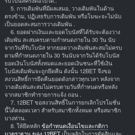
รับโบนัสครั้งต่อไปได้..
5. การเดิมพันที่มีผลเสมอ, วางเดิมพันในด้าน
ตรงข้าม, ปฏิเสธรับการเดิมพัน หรือโมฆะจะไม่นับ
เป็นยอดสะสมการวางเดิมพัน .
6. ยอดฝากเงินและยอดโบนัสที่ได้รับจะต้องวาง
เดิมพัน สะสมครบตามกำหนดภายใน 30 วัน นับ
จากวันที่รับโบนัส หากยอดวางเดิมพันสะสมไม่ครบ
ตามที่กำหนดภายใน 30 วันนับจากวันได้รับโบนัส
ยอดเงินโบนัสทั้งหมดและยอดเงินชนะที่ใช้เงิน
โบนัสเดิมพันจะถูกยึดคืน ดังนั้น 12BET จึงขอ
สงวนสิทธิ์การยึดคืนยอดดังกล่าวทุกเวลา หลังจาก
วางเดิมพันสะสมไม่ครบตามวันที่กำหนดหรือหลัง
จากสมาชิกทำรายการแจ้ง ถอน .
7. 12BET ขอสงวนสิทธิ์ในการยกเลิกโปรโมชั่น
นี้ได้ตลอดเวลา สำหรับสมาชิกทั้งหมด หรือสมาชิก
บางท่าน.
8. ให้ยึดหลัก
ข้อกำหนดเงื่อนไขและกติกา
มาตราฐาน ของ 12BET
เป็นหลักในการตัดสินและ